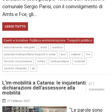
comunale Sergio Parisi, con il coinvolgimento di
Amts e Fce, gli…
LEGGI TUTTO
Eventi e iniziative
Pubblica amministrazione
Trasporto pubblico
,
,
,
,
,
abbonamento integrato
amts
autobus
,
,
,
,
azienda metropolitana trasporti e sosta
bus
catania
fce
,
,
,
,
ferrovia circumetnea
metro
metropolitana
mobilità
,
servizio integrato
tpl
L’im-mobilità a Catania: le inquietanti
1
dichiarazioni dell’assessore alla
Commento
mobilità
27 Febbraio 2021
“Le parole sono