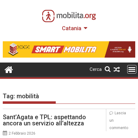
Skip
to
content
Catania
Cerca
Tag:
mobilità
Lascia
Sant’Agata e TPL: aspettando
un
ancora un servizio all’altezza
commento
2 Febbraio 2026