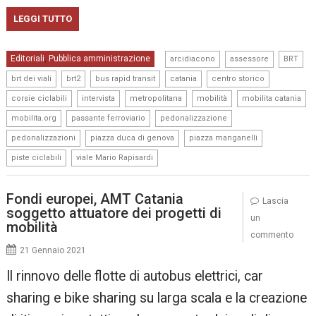
LEGGI TUTTO
,
,
,
Editoriali
Pubblica amministrazione
,
arcidiacono
assessore
BRT
,
,
,
,
,
brt dei viali
brt2
bus rapid transit
catania
centro storico
,
,
,
,
,
corsie ciclabili
intervista
metropolitana
mobilità
mobilita catania
,
,
,
mobilita.org
passante ferroviario
pedonalizzazione
,
,
,
pedonalizzazioni
piazza duca di genova
piazza manganelli
,
piste ciclabili
viale Mario Rapisardi
Fondi europei, AMT Catania
Lascia
soggetto attuatore dei progetti di
un
mobilità
commento
21 Gennaio 2021
Il rinnovo delle flotte di autobus elettrici, car
sharing e bike sharing su larga scala e la creazione