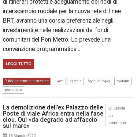
di itinerari protetti e adeguamento dei nodi di
interscambio modale per la nuova rete di linee
BRT, avranno una corsia preferenziale negli
investimenti e nelle realizzazioni dei fondi
comunitari del Pon Metro. Lo prevede una
convenzione programmatica…
LEGGI TUTTO
,
,
,
,
Pubblica amministrazione
amt
catania
fondi europei
mobilità
pon metro
La demolizione dell’ex Palazzo delle
Lascia
Poste di viale Africa entra nella fase
un
clou. Qui «da degrado ad affaccio
commento
sul mare»
15 Maggio 2020