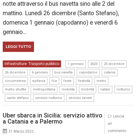
notte attraverso il bus navetta sino alle 2 del
mattino. Lunedì 26 dicembre (Santo Stefano),
domenica 1 gennaio (capodanno) e venerdì 6
gennaio…
LEGGI TUTTO
,
,
,
Infrastrutture
Trasporto pubblico
,
1 gennaio
2023
25 dicembre
,
,
,
,
,
26 dicembre
6 gennaio
bus navetta
capodanno
catania
,
,
,
,
,
,
circumetnea
epifania
fce
feste
festività
metro
,
,
,
,
,
metro shuttle
metropolitana
mobilita
mobilità
natale
notturno
,
,
,
santo stefano
servizio notturno
servizio serale
Uber sbarca in Sicilia: servizio attivo
Lascia
a Catania e a Palermo
un
commento
31 Marzo 2022