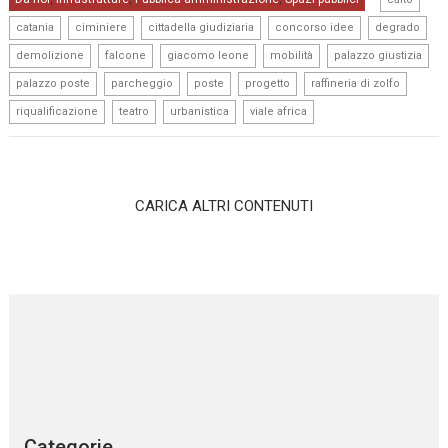
,
,
,
,
,
catania
ciminiere
cittadella giudiziaria
concorso idee
degrado
,
,
,
,
,
demolizione
falcone
giacomo leone
mobilità
palazzo giustizia
,
,
,
,
,
palazzo poste
parcheggio
poste
progetto
raffineria di zolfo
,
,
,
riqualificazione
teatro
urbanistica
viale africa
CARICA ALTRI CONTENUTI
Categorie