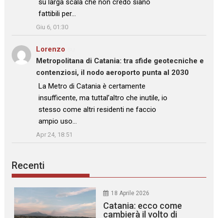
su larga scala che non credo siano
fattibili per…
”
Giu 6, 01:30
Lorenzo
su
Metropolitana di Catania: tra sfide geotecniche e
contenziosi, il nodo aeroporto punta al 2030
: “
La Metro di Catania è certamente
insufficente, ma tuttal’altro che inutile, io
stesso come altri residenti ne faccio
ampio uso…
”
Apr 24, 18:51
Recenti
18 Aprile 2026
Catania: ecco come
cambierà il volto di