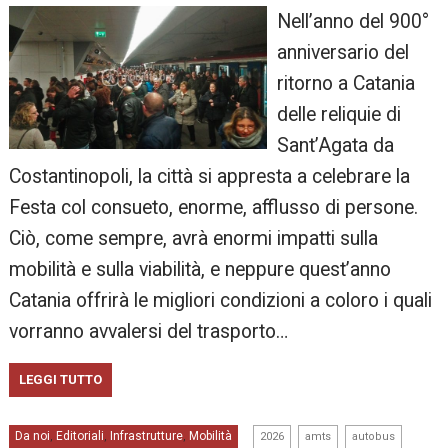
Nell’anno del 900°
anniversario del
ritorno a Catania
delle reliquie di
Sant’Agata da
Costantinopoli, la città si appresta a celebrare la
Festa col consueto, enorme, afflusso di persone.
Ciò, come sempre, avrà enormi impatti sulla
mobilità e sulla viabilità, e neppure quest’anno
Catania offrirà le migliori condizioni a coloro i quali
vorranno avvalersi del trasporto…
LEGGI TUTTO
,
,
,
Da noi
Editoriali
Infrastrutture
Mobilità
,
,
,
2026
amts
autobus