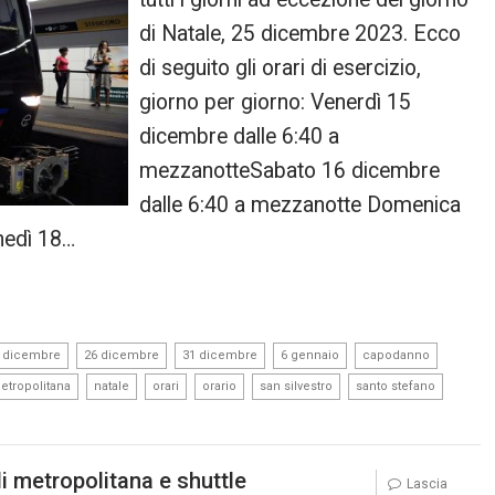
di Natale, 25 dicembre 2023. Ecco
di seguito gli orari di esercizio,
giorno per giorno: Venerdì 15
dicembre dalle 6:40 a
mezzanotteSabato 16 dicembre
dalle 6:40 a mezzanotte Domenica
nedì 18…
,
,
,
,
,
 dicembre
26 dicembre
31 dicembre
6 gennaio
capodanno
,
,
,
,
,
,
etropolitana
natale
orari
orario
san silvestro
santo stefano
 di metropolitana e shuttle
Lascia