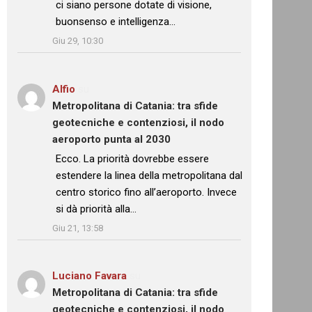
ci siano persone dotate di visione,
buonsenso e intelligenza…
”
Giu 29, 10:30
Alfio
su
Metropolitana di Catania: tra sfide
geotecniche e contenziosi, il nodo
aeroporto punta al 2030
: “
Ecco. La priorità dovrebbe essere
estendere la linea della metropolitana dal
centro storico fino all’aeroporto. Invece
si dà priorità alla…
”
Giu 21, 13:58
Luciano Favara
su
Metropolitana di Catania: tra sfide
geotecniche e contenziosi, il nodo