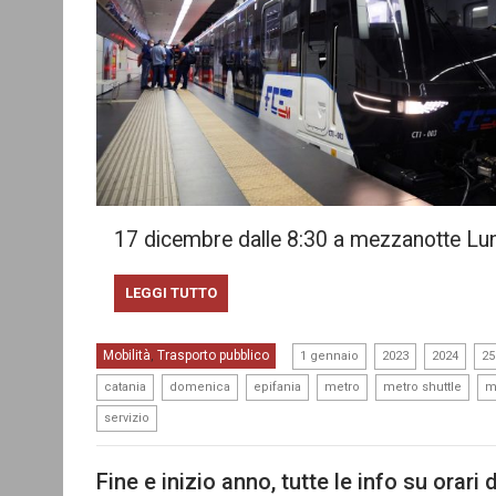
17 dicembre dalle 8:30 a mezzanotte Lu
LEGGI TUTTO
,
,
,
Mobilità
Trasporto pubblico
,
1 gennaio
2023
2024
25
,
,
,
,
,
catania
domenica
epifania
metro
metro shuttle
m
servizio
Fine e inizio anno, tutte le info su orari