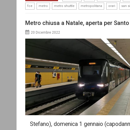
,
,
,
,
,
fce
metro
metro shuttle
metropolitana
orari
san s
Metro chiusa a Natale, aperta per Sant
20 Dicembre 2022
Stefano), domenica 1 gennaio (capodann