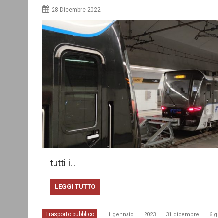
28 Dicembre 2022
tutti i…
LEGGI TUTTO
,
,
,
Trasporto pubblico
1 gennaio
2023
31 dicembre
6 g