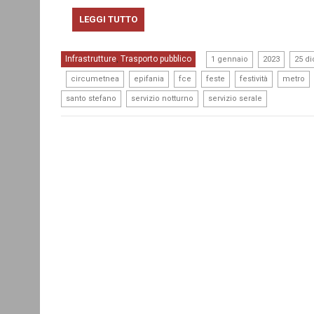
LEGGI TUTTO
,
,
Infrastrutture
Trasporto pubblico
,
1 gennaio
2023
25 d
,
,
,
,
,
,
circumetnea
epifania
fce
feste
festività
metro
,
,
santo stefano
servizio notturno
servizio serale