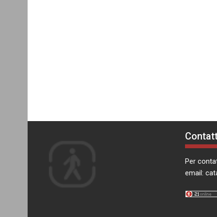
Contatt
Per contat
email:
cat