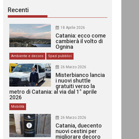
Recenti
18 Aprile 2026
Catania: ecco come
cambierà il volto di
Ognina
Ambiente e decoro
Spazi pubblici
26 Marzo 2026
Misterbianco lancia
i nuovi shuttle
gratuiti verso la
metro di Catania: al via dal 1° aprile
2026
Mobilità
26 Marzo 2026
Catania, duecento
nuovi cestini per
migliorare decoro