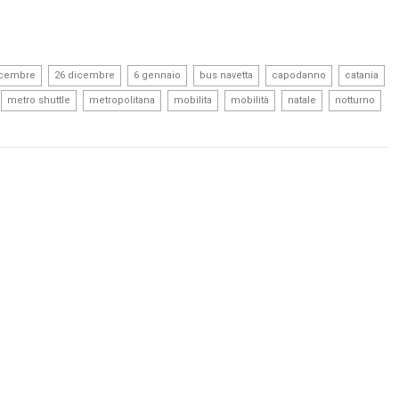
,
,
,
,
,
icembre
26 dicembre
6 gennaio
bus navetta
capodanno
catania
,
,
,
,
,
,
,
metro shuttle
metropolitana
mobilita
mobilità
natale
notturno