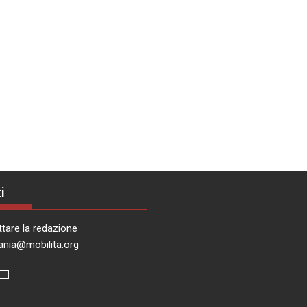
i
tare la redazione
ania@mobilita.org