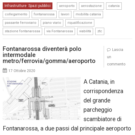
,
,
,
Infrastrutture
Spazi pubblici
,
aeroporto
aerostazione
catania
,
,
,
,
collegamento
fontanarossa
lavori
mobilita catania
,
,
,
passante ferroviario
piano viario
riqualificazione
,
,
,
stazione fontanarossa
via Fontanarossa
viabilità
ztc
Fontanarossa diventerà polo
Lascia
intermodale
un
metro/ferrovia/gomma/aeroporto
commento
17 Ottobre 2020
A Catania, in
corrispondenza
del grande
parcheggio
scambiatore di
Fontanarossa, a due passi dal principale aeroporto