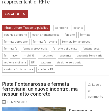
rappresentanti di RFI e…
LEGGI TUTTO
,
,
Infrastrutture
Trasporto pubblico
,
aeroporto
catania
,
,
,
,
catania aeroporto
catania fontanarossa
falcone
fermata
,
,
,
fermata aeroporto
fermata ferroviaria
fermata fontanarossa
,
,
,
,
fermata fs
fermata provvisoria
ferrovie dello stato
fontanarossa
,
,
,
,
,
,
fs
lavori
mobilità
musumeci
passante
passante ferroviario
,
,
,
,
regione siciliana
RFI
stazione
stazione aeroporto
,
stazione fontanarossa
stazione FS
Pista Fontanarossa e fermata
Lascia
ferroviaria: un nuovo incontro, ma
un
nessun atto concreto
commento
10 Marzo 2016