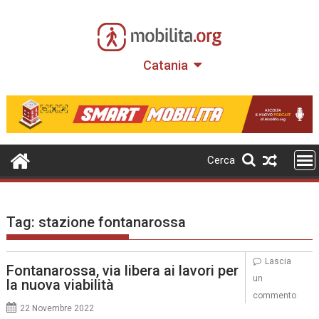
Skip
to
content
Catania
Cerca
Tag:
stazione fontanarossa
Lascia
Fontanarossa, via libera ai lavori per
un
la nuova viabilità
commento
22 Novembre 2022