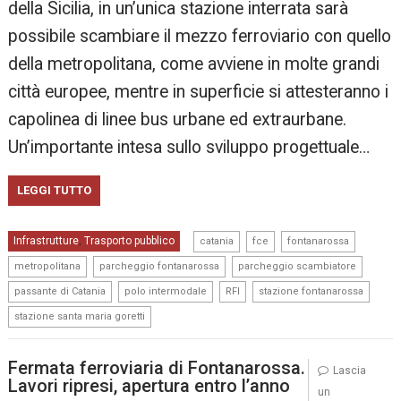
della Sicilia, in un’unica stazione interrata sarà
possibile scambiare il mezzo ferroviario con quello
della metropolitana, come avviene in molte grandi
città europee, mentre in superficie si attesteranno i
capolinea di linee bus urbane ed extraurbane.
Un’importante intesa sullo sviluppo progettuale…
LEGGI TUTTO
,
,
,
Infrastrutture
Trasporto pubblico
,
catania
fce
fontanarossa
,
,
,
metropolitana
parcheggio fontanarossa
parcheggio scambiatore
,
,
,
,
passante di Catania
polo intermodale
RFI
stazione fontanarossa
stazione santa maria goretti
Fermata ferroviaria di Fontanarossa.
Lascia
Lavori ripresi, apertura entro l’anno
un