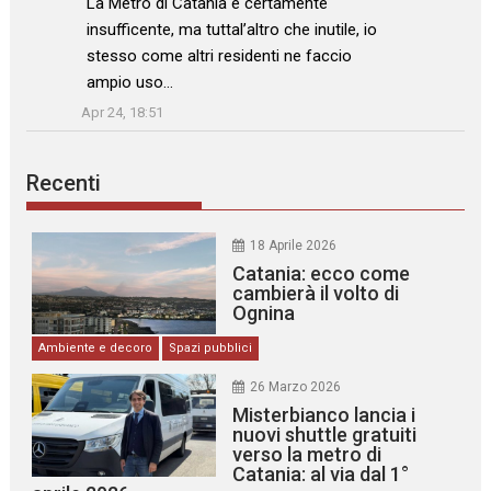
La Metro di Catania è certamente
insufficente, ma tuttal’altro che inutile, io
stesso come altri residenti ne faccio
ampio uso…
”
Apr 24, 18:51
Recenti
18 Aprile 2026
Catania: ecco come
cambierà il volto di
Ognina
Ambiente e decoro
Spazi pubblici
26 Marzo 2026
Misterbianco lancia i
nuovi shuttle gratuiti
verso la metro di
Catania: al via dal 1°