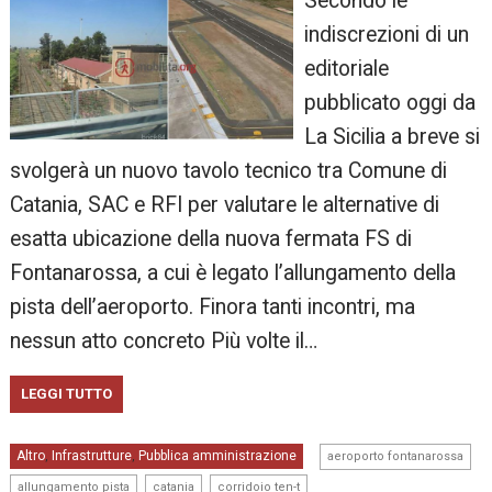
Secondo le
indiscrezioni di un
editoriale
pubblicato oggi da
La Sicilia a breve si
svolgerà un nuovo tavolo tecnico tra Comune di
Catania, SAC e RFI per valutare le alternative di
esatta ubicazione della nuova fermata FS di
Fontanarossa, a cui è legato l’allungamento della
pista dell’aeroporto. Finora tanti incontri, ma
nessun atto concreto Più volte il…
LEGGI TUTTO
,
Altro
Infrastrutture
Pubblica amministrazione
,
,
aeroporto fontanarossa
,
,
,
allungamento pista
catania
corridoio ten-t