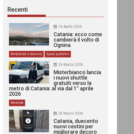
Recenti
18 Aprile 2026
Catania: ecco come
cambierà il volto di
Ognina
Ambiente e decoro
Spazi pubblici
26 Marzo 2026
Misterbianco lancia
i nuovi shuttle
gratuiti verso la
metro di Catania: al via dal 1° aprile
2026
Mobilità
26 Marzo 2026
Catania, duecento
nuovi cestini per
migliorare decoro