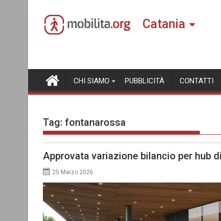
Skip
to
Catania
content
CHI SIAMO
PUBBLICITÀ
CONTATTI
Tag:
fontanarossa
Approvata variazione bilancio per hub d
25 Marzo 2026