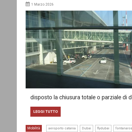
1 Marzo 2026
disposto la chiusura totale o parziale di d
LEGGI TUTTO
,
,
,
Mobilità
aeroporto catania
Dubai
flydubai
fontanaro