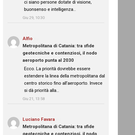
ci siano persone dotate di visione,
buonsenso e intelligenza…
”
Giu 29, 10:30
Alfio
su
Metropolitana di Catania: tra sfide
geotecniche e contenziosi, il nodo
aeroporto punta al 2030
: “
Ecco. La priorità dovrebbe essere
estendere la linea della metropolitana dal
centro storico fino all’aeroporto. Invece
si dà priorità alla…
”
Giu 21, 13:58
Luciano Favara
su
Metropolitana di Catania: tra sfide
geotecniche e contenziosi, il nodo