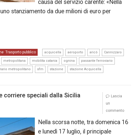
causa del servizio carente: «Nella
uno stanziamento da due milioni di euro per
,
,
,
,
ne
Trasporto pubblico
,
acquicella
aeroporto
aricò
Cannizzaro
,
,
,
,
,
metropolitana
mobilita catania
ognina
passante ferroviario
,
,
,
,
viario metropolitano
sfm
stazione
stazione Acquicella
 corriere speciali dalla Sicilia
Lascia
un
commento
Nella scorsa notte, tra domenica 16
e lunedì 17 luglio, il principale