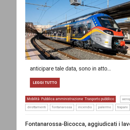
anticipare tale data, sono in atto…
LEGGI TUTTO
Mobilità
Pubblica amministrazione
Trasporto pubblico
,
,
aerop
,
,
,
,
dirottamenti
fontanarossa
incendio
palermo
trapani
Fontanarossa-Bicocca, aggiudicati i lavo