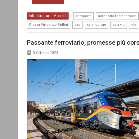
,
Infrastrutture
Mobilità
,
aeroporto
aeroporto fontanarossa
,
,
,
,
Piazza Vincenzo Bellini
sac
sala lounge
sala vip
vip
Passante ferroviario, promesse più cors
3 Ottobre 2023