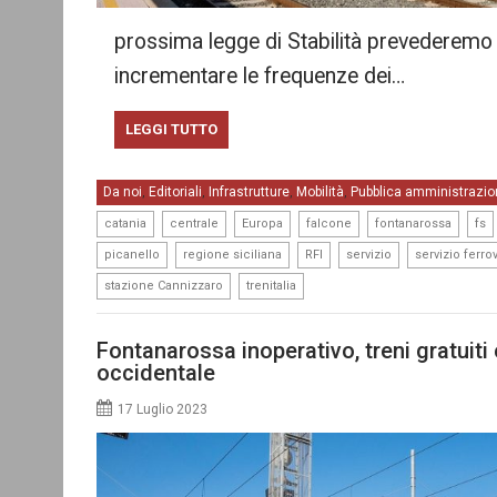
prossima legge di Stabilità prevederemo 
incrementare le frequenze dei…
LEGGI TUTTO
Da noi
Editoriali
Infrastrutture
Mobilità
Pubblica amministrazio
,
,
,
,
,
,
,
,
,
catania
centrale
Europa
falcone
fontanarossa
fs
,
,
,
,
picanello
regione siciliana
RFI
servizio
servizio ferro
,
stazione Cannizzaro
trenitalia
Fontanarossa inoperativo, treni gratuiti e
occidentale
17 Luglio 2023