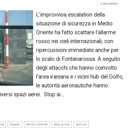
commento
L’improvvisa escalation della
situazione di sicurezza in Medio
Oriente ha fatto scattare l’allarme
rosso nei cieli internazionali, con
ripercussioni immediate anche per
lo scalo di Fontanarossa. A seguito
degli attacchi che hanno coinvolto
l’area iraniana e i vicini hub del Golfo,
le autorità aeronautiche hanno
iversi spazi aerei. Stop ai…
,
,
,
,
ssa
Israele
Medio Oriente
stop ai voli
wizz air