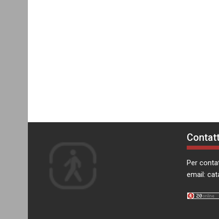
Contatt
Per contat
email:
cat