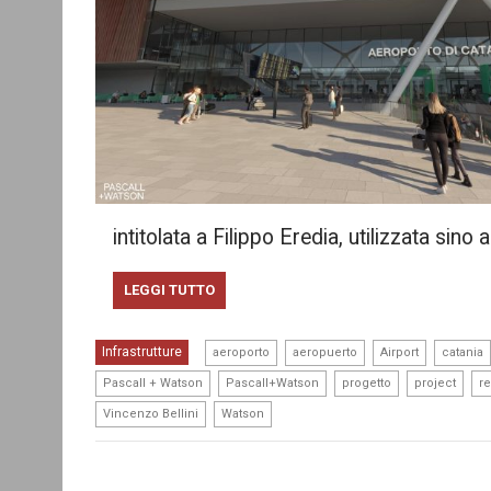
intitolata a Filippo Eredia, utilizzata sino 
LEGGI TUTTO
,
,
,
Infrastrutture
aeroporto
aeropuerto
Airport
catania
,
,
,
,
Pascall + Watson
Pascall+Watson
progetto
project
r
,
Vincenzo Bellini
Watson