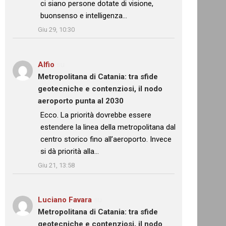
ci siano persone dotate di visione,
buonsenso e intelligenza…
”
Giu 29, 10:30
Alfio
su
Metropolitana di Catania: tra sfide
geotecniche e contenziosi, il nodo
aeroporto punta al 2030
: “
Ecco. La priorità dovrebbe essere
estendere la linea della metropolitana dal
centro storico fino all’aeroporto. Invece
si dà priorità alla…
”
Giu 21, 13:58
Luciano Favara
su
Metropolitana di Catania: tra sfide
geotecniche e contenziosi, il nodo