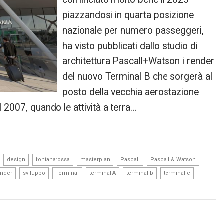
piazzandosi in quarta posizione
nazionale per numero passeggeri,
ha visto pubblicati dallo studio di
architettura Pascall+Watson i render
del nuovo Terminal B che sorgerà al
posto della vecchia aerostazione
al 2007, quando le attività a terra…
,
,
,
,
,
,
design
fontanarossa
masterplan
Pascall
Pascall & Watson
,
,
,
,
,
,
ender
sviluppo
Terminal
terminal A
terminal b
terminal c