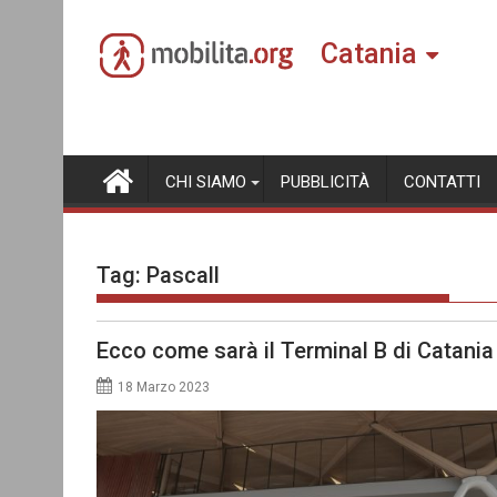
Skip
to
Catania
content
CHI SIAMO
PUBBLICITÀ
CONTATTI
Tag:
Pascall
Ecco come sarà il Terminal B di Catani
18 Marzo 2023