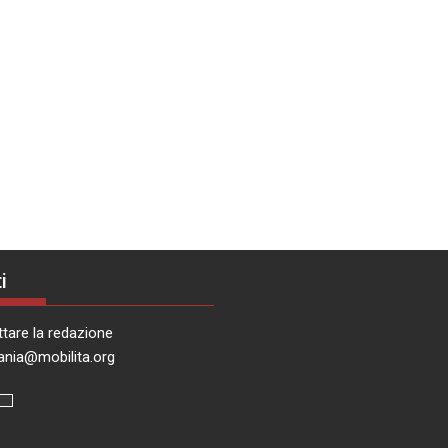
i
tare la redazione
ania@mobilita.org