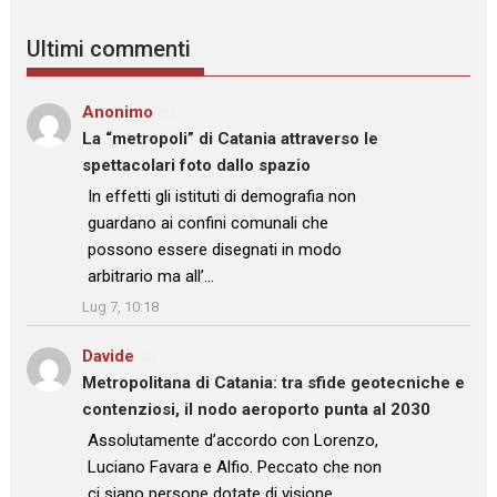
Ultimi commenti
Anonimo
su
La “metropoli” di Catania attraverso le
spettacolari foto dallo spazio
: “
In effetti gli istituti di demografia non
guardano ai confini comunali che
possono essere disegnati in modo
arbitrario ma all’…
”
Lug 7, 10:18
Davide
su
Metropolitana di Catania: tra sfide geotecniche e
contenziosi, il nodo aeroporto punta al 2030
: “
Assolutamente d’accordo con Lorenzo,
Luciano Favara e Alfio. Peccato che non
ci siano persone dotate di visione,