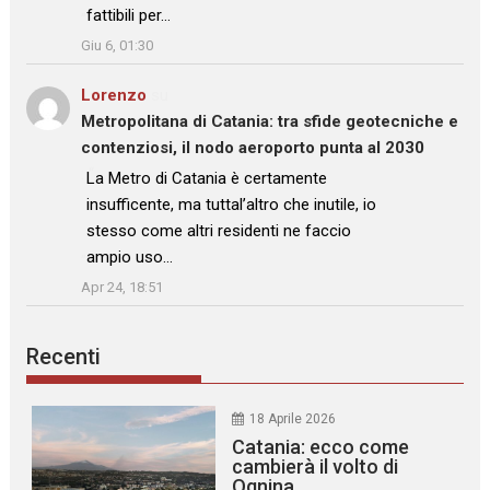
fattibili per…
”
Giu 6, 01:30
Lorenzo
su
Metropolitana di Catania: tra sfide geotecniche e
contenziosi, il nodo aeroporto punta al 2030
: “
La Metro di Catania è certamente
insufficente, ma tuttal’altro che inutile, io
stesso come altri residenti ne faccio
ampio uso…
”
Apr 24, 18:51
Recenti
18 Aprile 2026
Catania: ecco come
cambierà il volto di
Ognina