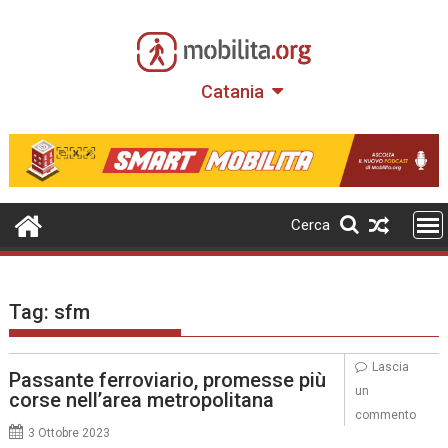
Skip
to
content
Catania
Cerca
Tag:
sfm
Lascia
Passante ferroviario, promesse più
un
corse nell’area metropolitana
commento
3 Ottobre 2023