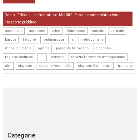
Da noi
Editoriali
Infrastrutture
Mobilità
Pubblica amministrazione
,
,
,
,
,
Trasporto pubblico
,
,
,
,
,
,
acquicella
aeroporto
aricò
Cannizzaro
catania
centrale
,
,
,
,
,
Europa
falcone
fontanarossa
fs
metropolitana
,
,
,
,
mobilita catania
ognina
passante ferroviario
picanello
,
,
,
,
regione siciliana
RFI
servizio
servizio ferroviario metropolitano
,
,
,
,
sfm
stazione
stazione Acquicella
stazione Cannizzaro
trenitalia
Categorie