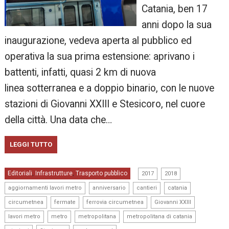
Catania, ben 17
anni dopo la sua
inaugurazione, vedeva aperta al pubblico ed
operativa la sua prima estensione: aprivano i
battenti, infatti, quasi 2 km di nuova
linea sotterranea e a doppio binario, con le nuove
stazioni di Giovanni XXIII e Stesicoro, nel cuore
della città. Una data che…
LEGGI TUTTO
,
,
Editoriali
Infrastrutture
Trasporto pubblico
,
,
2017
2018
,
,
,
,
aggiornamenti lavori metro
anniversario
cantieri
catania
,
,
,
,
circumetnea
fermate
ferrovia circumetnea
Giovanni XXIII
,
,
,
,
lavori metro
metro
metropolitana
metropolitana di catania