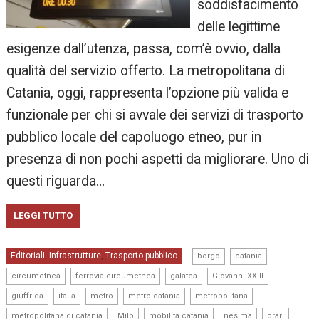
soddisfacimento
delle legittime
esigenze dall’utenza, passa, com’è ovvio, dalla
qualità del servizio offerto. La metropolitana di
Catania, oggi, rappresenta l’opzione più valida e
funzionale per chi si avvale dei servizi di trasporto
pubblico locale del capoluogo etneo, pur in
presenza di non pochi aspetti da migliorare. Uno di
questi riguarda…
LEGGI TUTTO
,
,
Editoriali
Infrastrutture
Trasporto pubblico
,
,
borgo
catania
,
,
,
,
circumetnea
ferrovia circumetnea
galatea
Giovanni XXIII
,
,
,
,
,
giuffrida
italia
metro
metro catania
metropolitana
,
,
,
,
,
metropolitana di catania
Milo
mobilita catania
nesima
orari