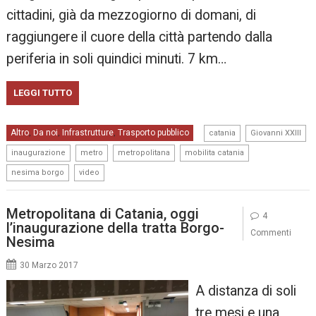
cittadini, già da mezzogiorno di domani, di
raggiungere il cuore della città partendo dalla
periferia in soli quindici minuti. 7 km…
LEGGI TUTTO
,
,
Altro
Da noi
Infrastrutture
Trasporto pubblico
,
,
,
catania
Giovanni XXIII
,
,
,
,
inaugurazione
metro
metropolitana
mobilita catania
,
nesima borgo
video
Metropolitana di Catania, oggi
4
l’inaugurazione della tratta Borgo-
Commenti
Nesima
30 Marzo 2017
A distanza di soli
tre mesi e una