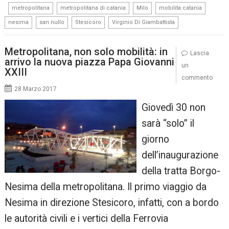
,
,
,
,
,
metropolitana
metropolitana di catania
Milo
mobilita catania
,
,
,
nesima
san nullo
Stesicoro
Virginio Di Giambattista
Metropolitana, non solo mobilità: in
Lascia
arrivo la nuova piazza Papa Giovanni
un
XXIII
commento
28 Marzo 2017
Giovedì 30 non
sarà “solo” il
giorno
dell’inaugurazione
della tratta Borgo-
Nesima della metropolitana. Il primo viaggio da
Nesima in direzione Stesicoro, infatti, con a bordo
le autorità civili e i vertici della Ferrovia