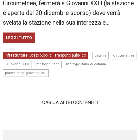
Circumetnea, fermerà a Giovanni XXIII (la stazione
è aperta dal 20 dicembre scorso) dove verrà
svelata la stazione nella sua interezza e…
LEGGI TUTTO
,
Infrastrutture
Spazi pubblici
Trasporto pubblico
,
,
catania
circumetnea
,
,
,
,
Giovanni XXIII
metropolitana
metropolitana di catania
piazza papa giovanni xxiii
CARICA ALTRI CONTENUTI