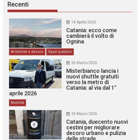
Recenti
18 Aprile 2026
Catania: ecco come
cambierà il volto di
Ognina
Ambiente e decoro
Spazi pubblici
26 Marzo 2026
Misterbianco lancia i
nuovi shuttle gratuiti
verso la metro di
Catania: al via dal 1°
aprile 2026
Mobilità
26 Marzo 2026
Catania, duecento nuovi
cestini per migliorare
decoro urbano e pulizia
delle strade