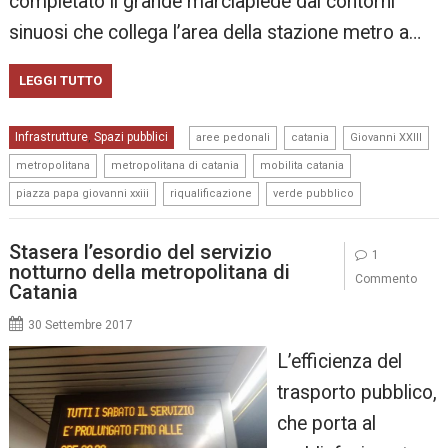
completato il grande marciapiede dai contorni
sinuosi che collega l’area della stazione metro a…
LEGGI TUTTO
,
,
,
Infrastrutture
Spazi pubblici
,
aree pedonali
catania
Giovanni XXIII
,
,
,
metropolitana
metropolitana di catania
mobilita catania
,
,
piazza papa giovanni xxiii
riqualificazione
verde pubblico
Stasera l’esordio del servizio
1
notturno della metropolitana di
Commento
Catania
30 Settembre 2017
L’efficienza del
trasporto pubblico,
che porta al