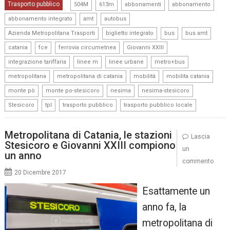
,
,
,
,
Trasporto pubblico
504M
613m
abbonamenti
abbonamento
,
,
,
abbonamento integrato
amt
autobus
,
,
,
,
Azienda Metropolitana Trasporti
biglietto integrato
bus
bus amt
,
,
,
,
catania
fce
ferrovia circumetnea
Giovanni XXIII
,
,
,
,
integrazione tariffaria
linee m
linee urbane
metro+bus
,
,
,
,
metropolitana
metropolitana di catania
mobilità
mobilita catania
,
,
,
,
monte pò
monte po-stesicoro
nesima
nesima-stesicoro
,
,
,
Stesicoro
tpl
trasporto pubblico
trasporto pubblico locale
Metropolitana di Catania, le stazioni
Lascia
Stesicoro e Giovanni XXIII compiono
un
un anno
commento
20 Dicembre 2017
Esattamente un
anno fa, la
metropolitana di