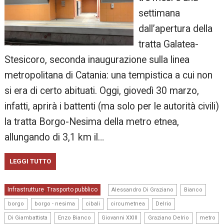
settimana
dall’apertura della
tratta Galatea-
Stesicoro, seconda inaugurazione sulla linea
metropolitana di Catania: una tempistica a cui non
si era di certo abituati. Oggi, giovedì 30 marzo,
infatti, aprirà i battenti (ma solo per le autorità civili)
la tratta Borgo-Nesima della metro etnea,
allungando di 3,1 km il…
LEGGI TUTTO
,
,
Infrastrutture
Trasporto pubblico
,
Alessandro Di Graziano
Bianco
,
,
,
,
,
borgo
borgo - nesima
cibali
circumetnea
Delrio
,
,
,
,
Di Giambattista
Enzo Bianco
Giovanni XXIII
Graziano Delrio
metro