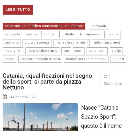
LEGGI TUTTO
,
Infrastrutture
Pubblica amministrazione
Stampa
,
,
aeroporti
,
,
,
,
,
,
aeroporto
catania
Comiso
distretto
fontanarossa
fusione
,
,
,
,
gestione
giorgio assenza
maria rita schembari
nello musumeci
,
,
,
,
,
,
nico torrisi
rosario dibennardo
sac
scali
schembari
sicilia
,
,
,
soaco
società aeroporto catania
società aeroporto comiso
sud-est
Catania, riqualificazioni nel segno
1
dello sport: si parte da piazza
Commento
Nettuno
14 Gennaio 2022
Nasce “Catania
Spazio Sport”:
questo è il nome