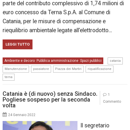
parte del contributo complessivo di 1,74 milioni di
euro concesso da Terna S.p.A. al Comune di
Catania, per le misure di compensazione e
riequilibrio ambientale legate all’elettrodotto…
LEGGI TUTTO
,
Ambiente e decoro
Pubblica amministrazione
Spazi pubblici
,
,
catania
,
,
,
,
Manutenzione
passiatore
Piazza dei Martiri
riqualificazione
terna
Catania è (di nuovo) senza Sindaco.
1
Pogliese sospeso per la seconda
Commento
volta
24 Gennaio 2022
Il segretario