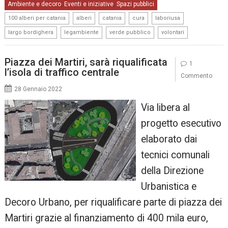
Ambiente e decoro
Eventi e iniziative
Spazi pubblici
,
,
,
,
,
,
,
100 alberi per catania
alberi
catania
cura
laboriusa
,
,
,
largo bordighera
legambiente
verde pubblico
volontari
Piazza dei Martiri, sarà riqualificata
1
l’isola di traffico centrale
Commento
28 Gennaio 2022
Via libera al
progetto esecutivo
elaborato dai
tecnici comunali
della Direzione
Urbanistica e
Decoro Urbano, per riqualificare parte di piazza dei
Martiri grazie al finanziamento di 400 mila euro,