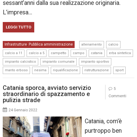
sessant’anni dalla sua realizzazione originaria.
L’impresa…
LEGGI TUTTO
,
,
Infrastrutture
Pubblica amministrazione
,
allenamento
calcio
,
,
,
,
,
,
calcio a 11
calcio a 5
campetto
campo
catania
erba sintetica
,
,
,
impianto calcistico
impianto comunale
impianto sportivo
,
,
,
,
manto erboso
nesima
riqualificazione
ristrutturazione
sport
Catania sporca, avviato servizio
5
straordinario di spazzamento e
Commenti
pulizia strade
24 Gennaio 2022
Catania, com’è
purtroppo ben