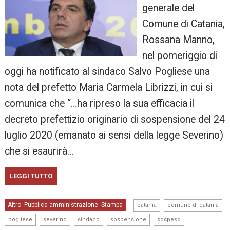
generale del
Comune di Catania,
Rossana Manno,
nel pomeriggio di
oggi ha notificato al sindaco Salvo Pogliese una
nota del prefetto Maria Carmela Librizzi, in cui si
comunica che “…ha ripreso la sua efficacia il
decreto prefettizio originario di sospensione del 24
luglio 2020 (emanato ai sensi della legge Severino)
che si esaurirà…
LEGGI TUTTO
,
,
Altro
Pubblica amministrazione
Stampa
,
,
catania
comune di catania
,
,
,
,
pogliese
severino
sindaco
sospensione
sospeso