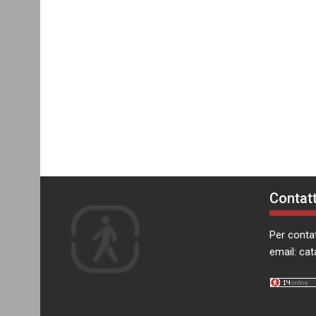
Contatt
Per contat
email:
cat