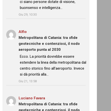
ci siano persone dotate di visione,
buonsenso e intelligenza…
”
Giu 29, 10:30
Alfio
su
Metropolitana di Catania: tra sfide
geotecniche e contenziosi, il nodo
aeroporto punta al 2030
: “
Ecco. La priorità dovrebbe essere
estendere la linea della metropolitana dal
centro storico fino all’aeroporto. Invece
si dà priorità alla…
”
Giu 21, 13:58
Luciano Favara
su
Metropolitana di Catania: tra sfide
geotecniche e contenziosi, il nodo