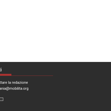
i
tare la redazione
ania@mobilita.org