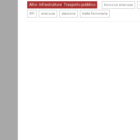
,
Altro
Infrastrutture
Trasporto pubblico
,
,
bicocca siracusa
,
,
,
RFI
siracusa
stazione
tratta ferroviaria