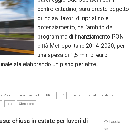
centro cittadino, sarà presto oggetto
di incisivi lavori di ripristino e
potenziamento, nell’ambito del
programma di finanziamento PON
città Metropolitane 2014-2020, per
una spesa di 1,5 mln di euro.
nale sta elaborando un piano per altre…
,
,
,
,
,
a Metropolitana Trasporti
BRT
brt1
bus rapid transit
catania
,
,
o
rete
Stesicoro
usa: chiusa in estate per lavori di
Lascia
un