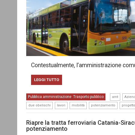
Contestualmente, l’amministrazione comu
LEGGI TUTTO
,
Pubblica amministrazione
Trasporto pubblico
,
amt
Aziend
,
,
,
,
due obelischi
lavori
mobilità
potenziamento
progett
Riapre la tratta ferroviaria Catania-Sirac
potenziamento