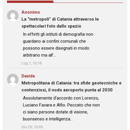
Anonimo
su
La “metropoli” di Catania attraverso le
spettacolari foto dallo spazio
: “
In effetti gli istituti di demografia non
guardano ai confini comunali che
possono essere disegnati in modo
arbitrario ma all’…
”
Lug 7, 10:18
Davide
su
Metropolitana di Catania: tra sfide geotecniche e
contenziosi, il nodo aeroporto punta al 2030
: “
Assolutamente d’accordo con Lorenzo,
Luciano Favara e Alfio. Peccato che non
ci siano persone dotate di visione,
buonsenso e intelligenza…
”
Giu 29, 10:30