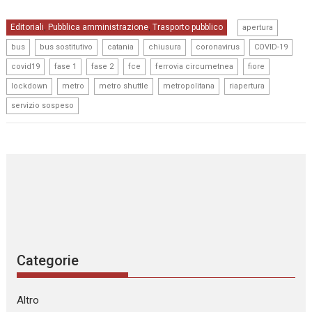
,
Editoriali
Pubblica amministrazione
Trasporto pubblico
,
,
apertura
,
,
,
,
,
,
bus
bus sostitutivo
catania
chiusura
coronavirus
COVID-19
,
,
,
,
,
,
covid19
fase 1
fase 2
fce
ferrovia circumetnea
fiore
,
,
,
,
,
lockdown
metro
metro shuttle
metropolitana
riapertura
servizio sospeso
Categorie
Altro