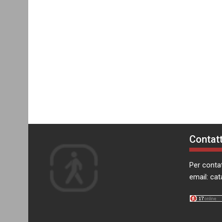
Contatt
Per contat
email:
cat