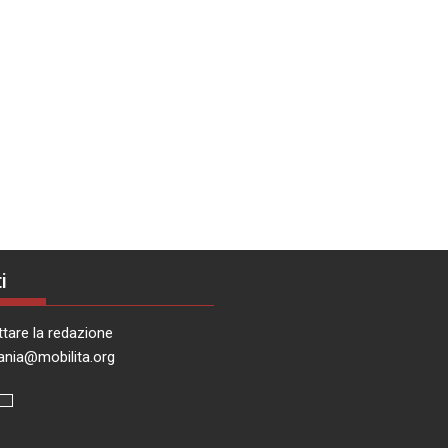
i
tare la redazione
ania@mobilita.org