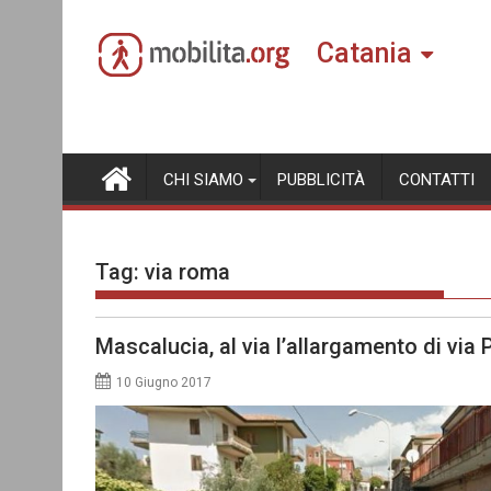
Skip
to
Catania
content
CHI SIAMO
PUBBLICITÀ
CONTATTI
Tag:
via roma
Mascalucia, al via l’allargamento di via P
10 Giugno 2017