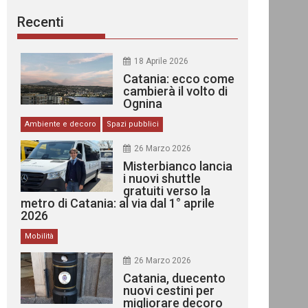
Recenti
18 Aprile 2026
Catania: ecco come
cambierà il volto di
Ognina
Ambiente e decoro
Spazi pubblici
26 Marzo 2026
Misterbianco lancia
i nuovi shuttle
gratuiti verso la
metro di Catania: al via dal 1° aprile
2026
Mobilità
26 Marzo 2026
Catania, duecento
nuovi cestini per
migliorare decoro