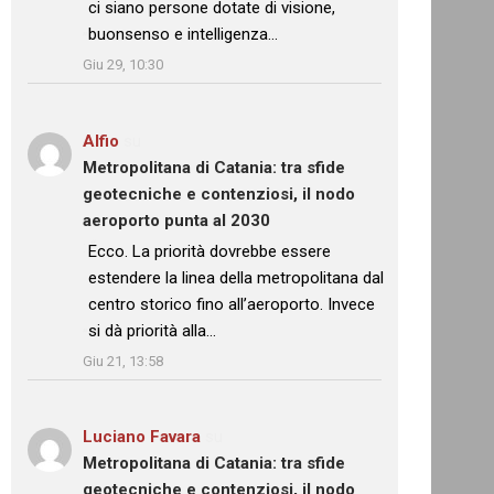
ci siano persone dotate di visione,
buonsenso e intelligenza…
”
Giu 29, 10:30
Alfio
su
Metropolitana di Catania: tra sfide
geotecniche e contenziosi, il nodo
aeroporto punta al 2030
: “
Ecco. La priorità dovrebbe essere
estendere la linea della metropolitana dal
centro storico fino all’aeroporto. Invece
si dà priorità alla…
”
Giu 21, 13:58
Luciano Favara
su
Metropolitana di Catania: tra sfide
geotecniche e contenziosi, il nodo