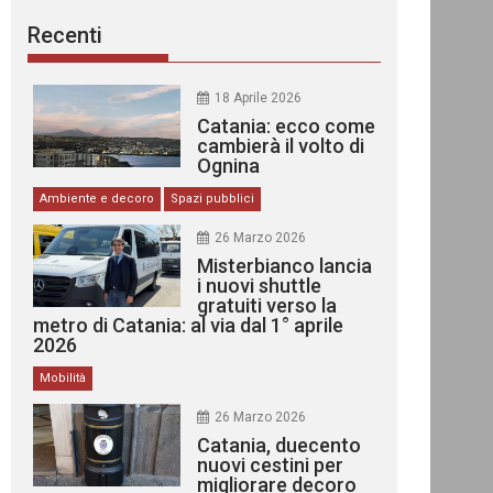
Recenti
18 Aprile 2026
Catania: ecco come
cambierà il volto di
Ognina
Ambiente e decoro
Spazi pubblici
26 Marzo 2026
Misterbianco lancia
i nuovi shuttle
gratuiti verso la
metro di Catania: al via dal 1° aprile
2026
Mobilità
26 Marzo 2026
Catania, duecento
nuovi cestini per
migliorare decoro