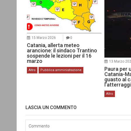
15 Marzo 2026
0
Catania, allerta meteo
arancione: il sindaco Trantino
sospende le lezioni per il 16
marzo
13 Marzo 20
Paura per 
Altro
Pubblica amministrazione
Catania-Ma
guasto al c
l’atterragg
Altro
LASCIA UN COMMENTO