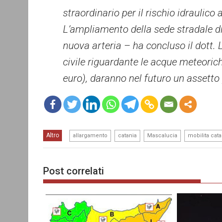
straordinario per il rischio idraulic
L’ampliamento della sede stradale di
nuova arteria – ha concluso il dott. 
civile riguardante le acque meteorich
euro), daranno nel futuro un assetto p
mo
,
,
,
Altro
re
allargamento
catania
Mascalucia
mobilita cata
Post correlati