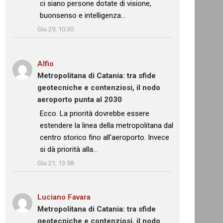
ci siano persone dotate di visione,
buonsenso e intelligenza…
”
Giu 29, 10:30
Alfio
su
Metropolitana di Catania: tra sfide
geotecniche e contenziosi, il nodo
aeroporto punta al 2030
: “
Ecco. La priorità dovrebbe essere
estendere la linea della metropolitana dal
centro storico fino all’aeroporto. Invece
si dà priorità alla…
”
Giu 21, 13:58
Luciano Favara
su
Metropolitana di Catania: tra sfide
geotecniche e contenziosi, il nodo