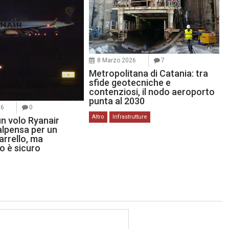
8 Marzo 2026
7
Metropolitana di Catania: tra
sfide geotecniche e
contenziosi, il nodo aeroporto
punta al 2030
26
0
Altro
Infrastrutture
un volo Ryanair
lpensa per un
arrello, ma
io è sicuro