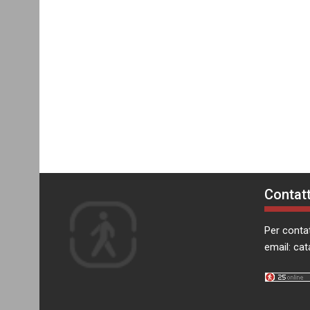
Contatt
Per contat
email:
cat