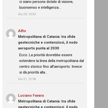
ci siano persone dotate di visione,
buonsenso e intelligenza…
”
Giu 29, 10:30
Alfio
su
Metropolitana di Catania: tra sfide
geotecniche e contenziosi, il nodo
aeroporto punta al 2030
: “
Ecco. La priorità dovrebbe essere
estendere la linea della metropolitana dal
centro storico fino all’aeroporto. Invece
si dà priorità alla…
”
Giu 21, 13:58
Luciano Favara
su
Metropolitana di Catania: tra sfide
geotecniche e contenziosi, il nodo