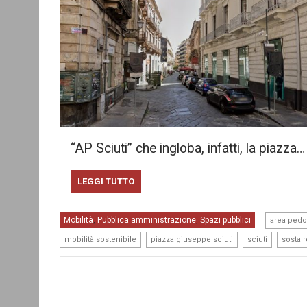
“AP Sciuti” che ingloba, infatti, la piazza…
LEGGI TUTTO
Mobilità
Pubblica amministrazione
Spazi pubblici
,
,
area pedo
,
,
,
mobilità sostenibile
piazza giuseppe sciuti
sciuti
sosta r