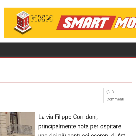
3
Commenti
La via Filippo Corridoni,
principalmente nota per ospitare
uno dei più sontuosi esempi di Art