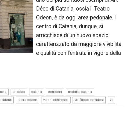
Déco di Catania, ossia il Teatro
Odeon, è da oggi area pedonale.Il
centro di Catania, dunque, si
arricchisce di un nuovo spazio
caratterizzato da maggiore vivibilità
e qualità con l’entrata in vigore della
,
,
,
,
,
nale
art déco
catania
corridoni
mobilita catania
,
,
,
,
esidenti
teatro odeon
varchi elettronici
via filippo corridoni
ztl