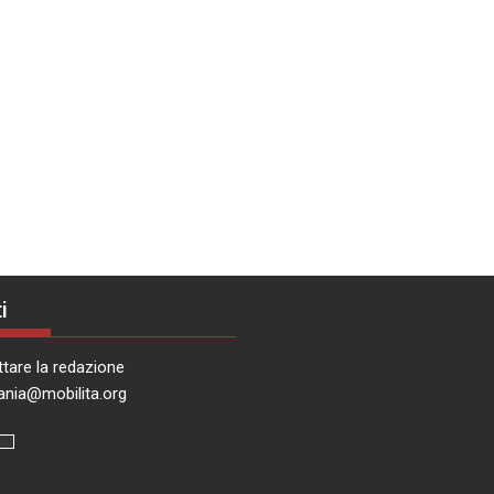
i
tare la redazione
ania@mobilita.org