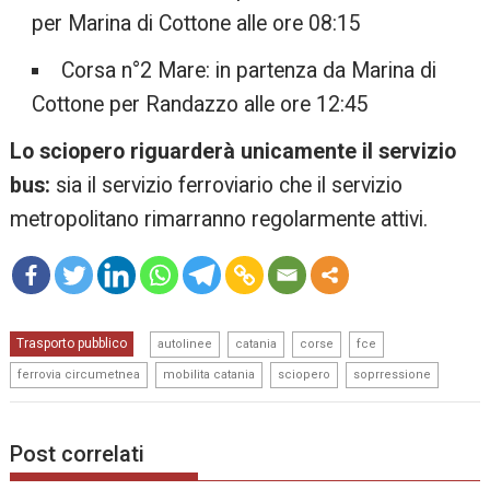
per Marina di Cottone alle ore 08:15
Corsa n°2 Mare: in partenza da Marina di
Cottone per Randazzo alle ore 12:45
Lo sciopero riguarderà unicamente il servizio
bus:
sia il servizio ferroviario che il servizio
metropolitano rimarranno regolarmente attivi.
mo
,
,
,
,
Trasporto pubblico
re
autolinee
catania
corse
fce
,
,
,
ferrovia circumetnea
mobilita catania
sciopero
soprressione
Post correlati