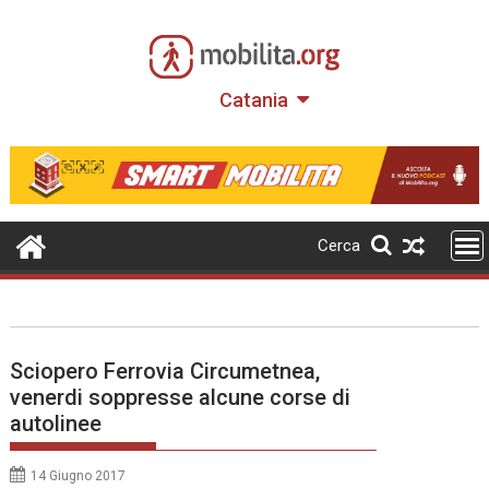
Skip
to
content
Catania
Cerca
Sciopero Ferrovia Circumetnea,
venerdi soppresse alcune corse di
autolinee
14 Giugno 2017