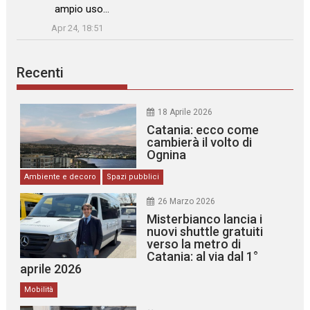
ampio uso…
”
Apr 24, 18:51
Recenti
18 Aprile 2026
Catania: ecco come
cambierà il volto di
Ognina
Ambiente e decoro
Spazi pubblici
26 Marzo 2026
Misterbianco lancia i
nuovi shuttle gratuiti
verso la metro di
Catania: al via dal 1°
aprile 2026
Mobilità