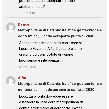
possono essere disegnati in modo
arbitrario ma all’…
”
Lug 7, 10:18
Davide
su
Metropolitana di Catania: tra sfide geotecniche e
contenziosi, il nodo aeroporto punta al 2030
: “
Assolutamente d’accordo con Lorenzo,
Luciano Favara e Alfio. Peccato che non
ci siano persone dotate di visione,
buonsenso e intelligenza…
”
Giu 29, 10:30
Alfio
su
Metropolitana di Catania: tra sfide geotecniche e
contenziosi, il nodo aeroporto punta al 2030
: “
Ecco. La priorità dovrebbe essere
estendere la linea della metropolitana dal
centro storico fino all’aeroporto. Invece