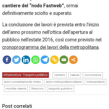
cantiere del “nodo Fastweb”
, ormai
definitivamente sciolto e superato.
La conclusione dei lavori è prevista entro l’inizio
dell’anno prossimo nell’ottica dell’apertura al
pubblico nell’estate 2016, così come previsto nel
cronoprogramma dei lavori della metropolitana
.
mo
,
,
,
Infrastrutture
Trasporto pubblico
re
,
cantiere
catania
circumetnea
,
,
lavori completamento metro
lavori metropolitana catania
metropolitana
,
,
,
mobilita catania
Stesicoro
trasporto pubblico
Post correlati