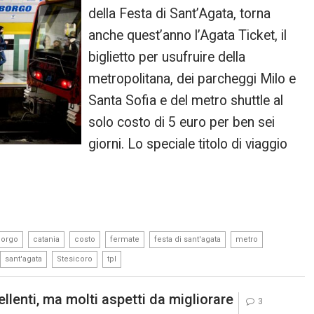
della Festa di Sant’Agata, torna
anche quest’anno l’Agata Ticket, il
biglietto per usufruire della
metropolitana, dei parcheggi Milo e
Santa Sofia e del metro shuttle al
solo costo di 5 euro per ben sei
giorni. Lo speciale titolo di viaggio
,
,
,
,
,
,
borgo
catania
costo
fermate
festa di sant'agata
metro
,
,
sant'agata
Stesicoro
tpl
llenti, ma molti aspetti da migliorare
3