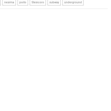
,
,
,
,
,
nesima
porto
Stesicoro
subway
underground