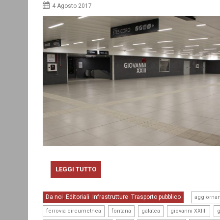
4 Agosto 2017
LEGGI TUTTO
Da noi
Editoriali
Infrastrutture
Trasporto pubblico
,
,
,
aggiornam
,
,
,
,
ferrovia circumetnea
fontana
galatea
giovanni XXIIII
g