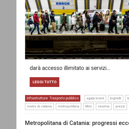
darà accesso illimitato ai servizi…
LEGGI TUTTO
,
,
Infrastrutture
Trasporto pubblico
,
agata ticket
biglietti
,
,
,
,
,
metro di catania
metropolitana
Milo
nesima
prezzi
Metropolitana di Catania: progressi ecce