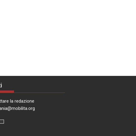
i
tare la redazione
ania@mobilita.org