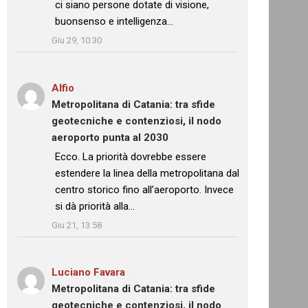
ci siano persone dotate di visione,
buonsenso e intelligenza…
”
Giu 29, 10:30
Alfio
su
Metropolitana di Catania: tra sfide
geotecniche e contenziosi, il nodo
aeroporto punta al 2030
: “
Ecco. La priorità dovrebbe essere
estendere la linea della metropolitana dal
centro storico fino all’aeroporto. Invece
si dà priorità alla…
”
Giu 21, 13:58
Luciano Favara
su
Metropolitana di Catania: tra sfide
geotecniche e contenziosi, il nodo