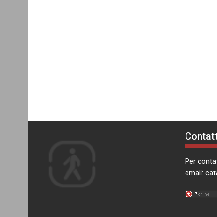
Contatt
Per contat
email:
cat