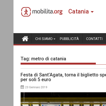
Skip
to
Catania
content
CHI SIAMO
PUBBLICITÀ
CONTATTI
Tag:
metro di catania
Festa di Sant’Agata, torna il biglietto sp
per soli 5 euro
23 Gennaio 2019