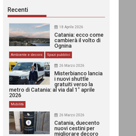
Recenti
18 Aprile 2026
Catania: ecco come
cambierà il volto di
Ognina
Ambiente e decoro
Spazi pubblici
26 Marzo 2026
Misterbianco lancia
i nuovi shuttle
gratuiti verso la
metro di Catania: al via dal 1° aprile
2026
Mobilità
26 Marzo 2026
Catania, duecento
nuovi cestini per
migliorare decoro