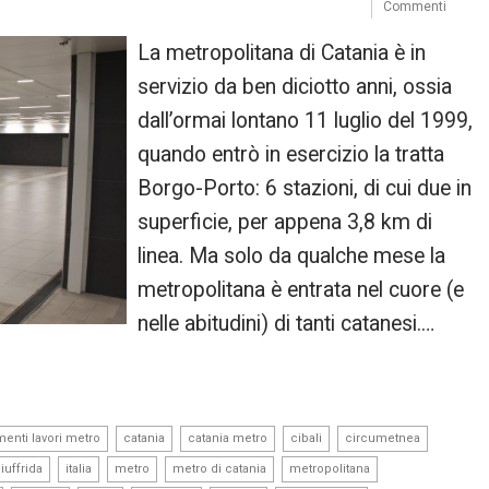
Commenti
La metropolitana di Catania è in
servizio da ben diciotto anni, ossia
dall’ormai lontano 11 luglio del 1999,
quando entrò in esercizio la tratta
Borgo-Porto: 6 stazioni, di cui due in
superficie, per appena 3,8 km di
linea. Ma solo da qualche mese la
metropolitana è entrata nel cuore (e
nelle abitudini) di tanti catanesi.…
,
,
,
,
,
enti lavori metro
catania
catania metro
cibali
circumetnea
,
,
,
,
,
iuffrida
italia
metro
metro di catania
metropolitana