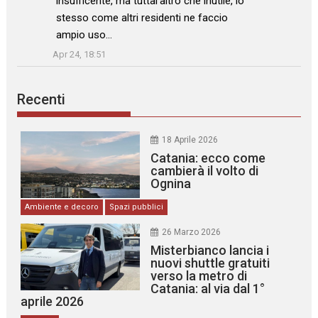
insufficente, ma tuttal’altro che inutile, io
stesso come altri residenti ne faccio
ampio uso…
”
Apr 24, 18:51
Recenti
18 Aprile 2026
Catania: ecco come
cambierà il volto di
Ognina
Ambiente e decoro
Spazi pubblici
26 Marzo 2026
Misterbianco lancia i
nuovi shuttle gratuiti
verso la metro di
Catania: al via dal 1°
aprile 2026