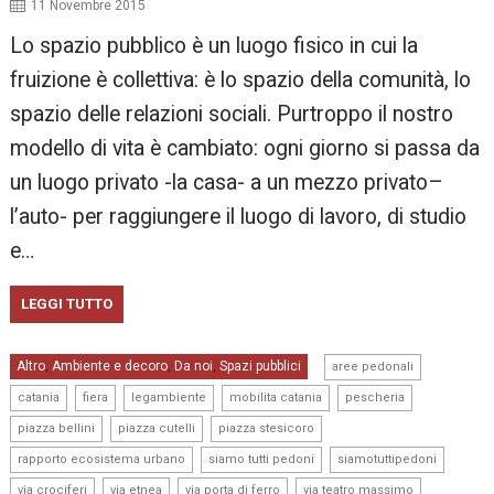
11 Novembre 2015
Lo spazio pubblico è un luogo fisico in cui la
fruizione è collettiva: è lo spazio della comunità, lo
spazio delle relazioni sociali. Purtroppo il nostro
modello di vita è cambiato: ogni giorno si passa da
un luogo privato -la casa- a un mezzo privato–
l’auto- per raggiungere il luogo di lavoro, di studio
e…
LEGGI TUTTO
,
Altro
Ambiente e decoro
Da noi
Spazi pubblici
,
,
,
aree pedonali
,
,
,
,
,
catania
fiera
legambiente
mobilita catania
pescheria
,
,
,
piazza bellini
piazza cutelli
piazza stesicoro
,
,
,
rapporto ecosistema urbano
siamo tutti pedoni
siamotuttipedoni
,
,
,
,
via crociferi
via etnea
via porta di ferro
via teatro massimo