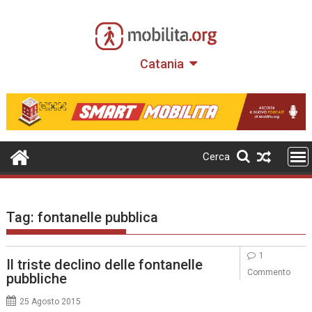
Skip
to
content
Catania
Cerca
Tag:
fontanelle pubblica
1
Il triste declino delle fontanelle
Commento
pubbliche
25 Agosto 2015