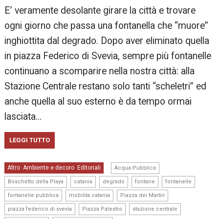
E’ veramente desolante girare la città e trovare
ogni giorno che passa una fontanella che “muore”
inghiottita dal degrado. Dopo aver eliminato quella
in piazza Federico di Svevia, sempre più fontanelle
continuano a scomparire nella nostra città: alla
Stazione Centrale restano solo tanti “scheletri” ed
anche quella al suo esterno è da tempo ormai
lasciata…
LEGGI TUTTO
,
Altro
Ambiente e decoro
Editoriali
,
,
Acqua Pubblica
,
,
,
,
,
Boschetto della Playa
catania
degrado
fontane
fontanelle
,
,
,
fontanelle pubblica
mobilita catania
Piazza dei Martiri
,
,
,
piazza federico di svevia
Piazza Palestro
stazione centrale