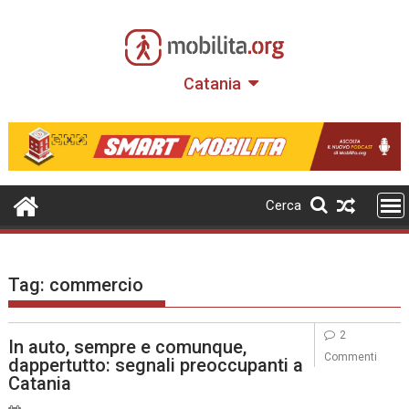
Skip
to
content
Catania
Cerca
Tag:
commercio
2
In auto, sempre e comunque,
Commenti
dappertutto: segnali preoccupanti a
Catania