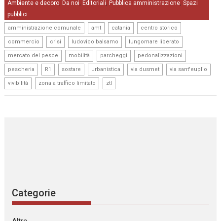
Ambiente e decoro
Da noi
Editoriali
Pubblica amministrazione
Spazi
,
,
,
,
pubblici
,
,
,
,
amministrazione comunale
amt
catania
centro storico
,
,
,
,
commercio
crisi
ludovico balsamo
lungomare liberato
,
,
,
,
mercato del pesce
mobilità
parcheggi
pedonalizzazioni
,
,
,
,
,
,
pescheria
R1
sostare
urbanistica
via dusmet
via sant'euplio
,
,
vivibilità
zona a traffico limitato
ztl
Categorie