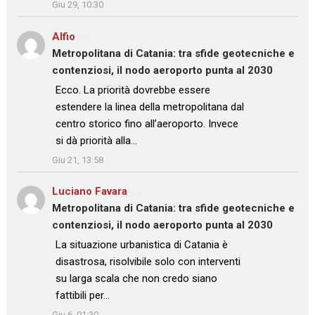
Giu 29, 10:30
Alfio
su
Metropolitana di Catania: tra sfide geotecniche e
contenziosi, il nodo aeroporto punta al 2030
: “
Ecco. La priorità dovrebbe essere
estendere la linea della metropolitana dal
centro storico fino all’aeroporto. Invece
si dà priorità alla…
”
Giu 21, 13:58
Luciano Favara
su
Metropolitana di Catania: tra sfide geotecniche e
contenziosi, il nodo aeroporto punta al 2030
: “
La situazione urbanistica di Catania è
disastrosa, risolvibile solo con interventi
su larga scala che non credo siano
fattibili per…
”
Giu 6, 01:30