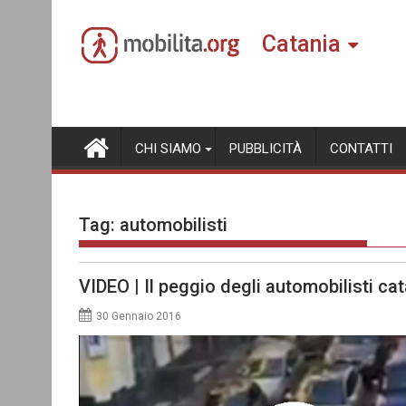
Skip
to
Catania
content
CHI SIAMO
PUBBLICITÀ
CONTATTI
Tag:
automobilisti
VIDEO | Il peggio degli automobilisti ca
30 Gennaio 2016