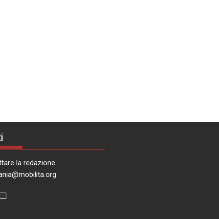
i
tare la redazione
ania@mobilita.org