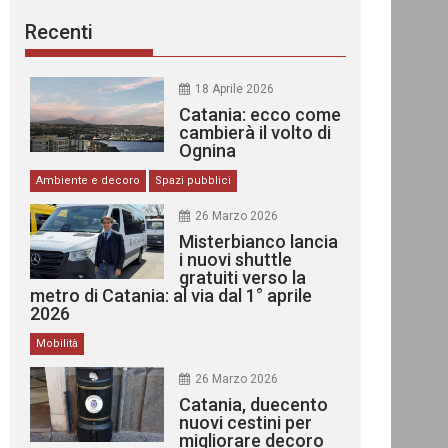
Recenti
18 Aprile 2026
Catania: ecco come
cambierà il volto di
Ognina
Ambiente e decoro
Spazi pubblici
26 Marzo 2026
Misterbianco lancia
i nuovi shuttle
gratuiti verso la
metro di Catania: al via dal 1° aprile
2026
Mobilità
26 Marzo 2026
Catania, duecento
nuovi cestini per
migliorare decoro