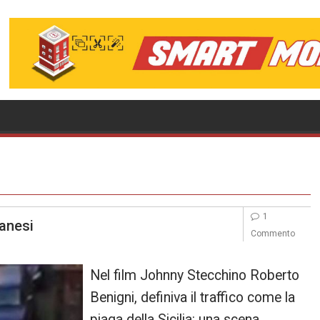
1
tanesi
Commento
Nel film Johnny Stecchino Roberto
Benigni, definiva il traffico come la
piaga della Sicilia: una scena