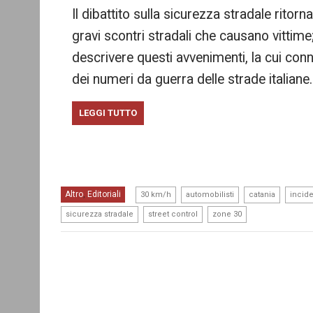
Il dibattito sulla sicurezza stradale ritor
gravi scontri stradali che causano vittime;
descrivere questi avvenimenti, la cui con
dei numeri da guerra delle strade italiane
LEGGI TUTTO
,
,
,
Altro
Editoriali
,
30 km/h
automobilisti
catania
incide
,
,
sicurezza stradale
street control
zone 30