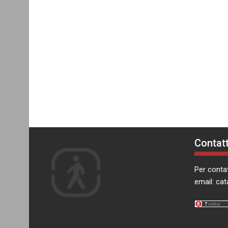
Contatt
Per contat
email:
cat