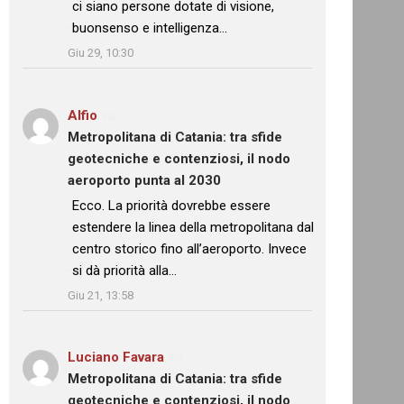
ci siano persone dotate di visione,
buonsenso e intelligenza…
”
Giu 29, 10:30
Alfio
su
Metropolitana di Catania: tra sfide
geotecniche e contenziosi, il nodo
aeroporto punta al 2030
: “
Ecco. La priorità dovrebbe essere
estendere la linea della metropolitana dal
centro storico fino all’aeroporto. Invece
si dà priorità alla…
”
Giu 21, 13:58
Luciano Favara
su
Metropolitana di Catania: tra sfide
geotecniche e contenziosi, il nodo