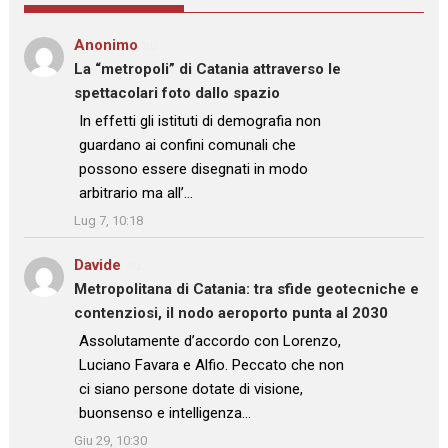
Anonimo
su
La “metropoli” di Catania attraverso le
spettacolari foto dallo spazio
: “
In effetti gli istituti di demografia non
guardano ai confini comunali che
possono essere disegnati in modo
arbitrario ma all’…
”
Lug 7, 10:18
Davide
su
Metropolitana di Catania: tra sfide geotecniche e
contenziosi, il nodo aeroporto punta al 2030
: “
Assolutamente d’accordo con Lorenzo,
Luciano Favara e Alfio. Peccato che non
ci siano persone dotate di visione,
buonsenso e intelligenza…
”
Giu 29, 10:30