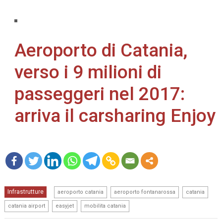
Aeroporto di Catania,
verso i 9 milioni di
passeggeri nel 2017:
arriva il carsharing Enjoy
mo
,
,
,
Infrastrutture
re
aeroporto catania
aeroporto fontanarossa
catania
,
,
catania airport
easyjet
mobilita catania