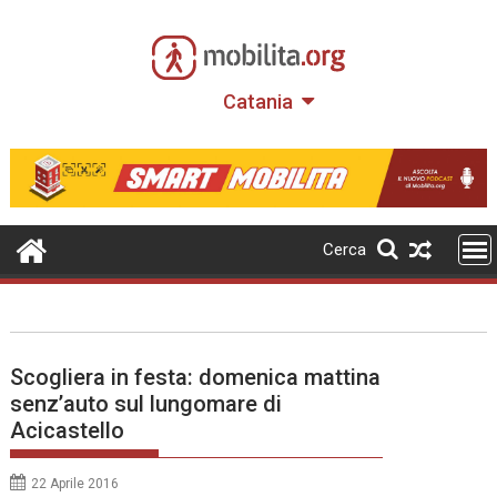
Skip
to
content
Catania
Cerca
Scogliera in festa: domenica mattina
senz’auto sul lungomare di
Acicastello
22 Aprile 2016