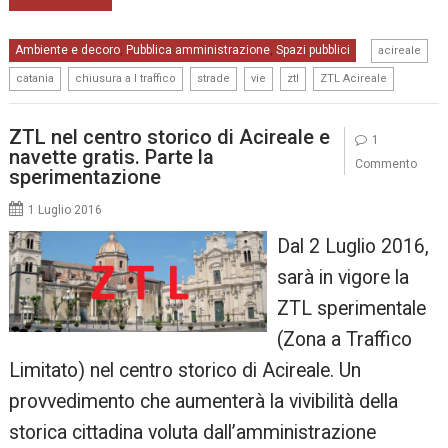
,
Ambiente e decoro
Pubblica amministrazione
Spazi pubblici
,
,
acireale
,
,
,
,
,
catania
chiusura a l traffico
strade
vie
ztl
ZTL Acireale
ZTL nel centro storico di Acireale e
1
navette gratis. Parte la
Commento
sperimentazione
1 Luglio 2016
Dal 2 Luglio 2016,
sarà in vigore la
ZTL sperimentale
(Zona a Traffico
Limitato) nel centro storico di Acireale. Un
provvedimento che aumenterà la vivibilità della
storica cittadina voluta dall’amministrazione