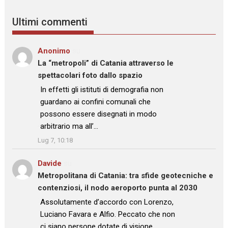
Ultimi commenti
Anonimo
su
La “metropoli” di Catania attraverso le
spettacolari foto dallo spazio
: “
In effetti gli istituti di demografia non
guardano ai confini comunali che
possono essere disegnati in modo
arbitrario ma all’…
”
Lug 7, 10:18
Davide
su
Metropolitana di Catania: tra sfide geotecniche e
contenziosi, il nodo aeroporto punta al 2030
: “
Assolutamente d’accordo con Lorenzo,
Luciano Favara e Alfio. Peccato che non
ci siano persone dotate di visione,