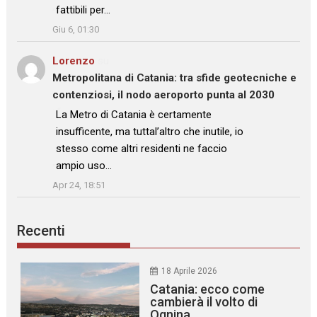
fattibili per…
”
Giu 6, 01:30
Lorenzo
su
Metropolitana di Catania: tra sfide geotecniche e
contenziosi, il nodo aeroporto punta al 2030
: “
La Metro di Catania è certamente
insufficente, ma tuttal’altro che inutile, io
stesso come altri residenti ne faccio
ampio uso…
”
Apr 24, 18:51
Recenti
18 Aprile 2026
Catania: ecco come
cambierà il volto di
Ognina