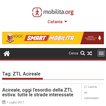
Skip
to
content
Catania
Cerca
Tag:
ZTL Acireale
Lascia
Acireale, oggi l’esordio della ZTL
un
estiva: tutte le strade interessate
commento
1 Luglio 2017