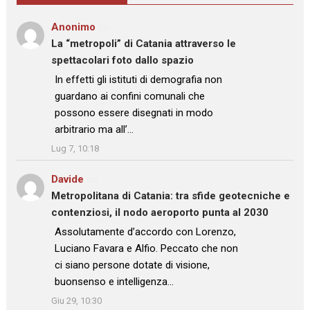
Anonimo
su
La “metropoli” di Catania attraverso le
spettacolari foto dallo spazio
: “
In effetti gli istituti di demografia non
guardano ai confini comunali che
possono essere disegnati in modo
arbitrario ma all’…
”
Lug 7, 10:18
Davide
su
Metropolitana di Catania: tra sfide geotecniche e
contenziosi, il nodo aeroporto punta al 2030
: “
Assolutamente d’accordo con Lorenzo,
Luciano Favara e Alfio. Peccato che non
ci siano persone dotate di visione,
buonsenso e intelligenza…
”
Giu 29, 10:30