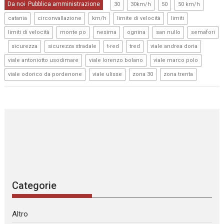
,
,
,
,
Da noi
Pubblica amministrazione
,
30
30km/h
50
50 km/h
,
,
,
,
,
catania
circonvallazione
km/h
limite di velocità
limiti
,
,
,
,
,
limiti di velocità
monte po
nesima
ognina
san nullo
semafori
,
,
,
,
,
,
sicurezza
sicurezza stradale
t-red
tred
viale andrea doria
,
,
,
viale antoniotto usodimare
viale lorenzo bolano
viale marco polo
,
,
,
viale odorico da pordenone
viale ulisse
zona 30
zona trenta
Categorie
Altro