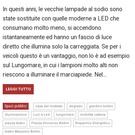
In questi anni, le vecchie lampade al sodio sono
state sostituite con quelle moderne a LED che
consumano molto meno, si accendono
istantaneamente ed hanno un fascio di luce
diretto che illumina solo la carreggiata. Se per i
veicoli questo è un vantaggio, non lo è ad esempio
sul Lungomare, in cui i lampioni molto alti non
riescono a illuminare il marciapiede. Nel…
LEGGI TUTTO
,
,
,
Spazi pubblici
casa del mutilato
degrado
giardino bellini
,
,
,
,
illuminazione
Luci a Led
lungomare
mobilita catania
,
,
,
piazza teatro
Piazza Vincenzo Bellini
Risparmio Energetico
teatro Massimo Bellini