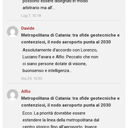
possono essere disegnati in modo
arbitrario ma all’…
”
Lug 7, 10:18
Davide
su
Metropolitana di Catania: tra sfide geotecniche e
contenziosi, il nodo aeroporto punta al 2030
: “
Assolutamente d’accordo con Lorenzo,
Luciano Favara e Alfio. Peccato che non
ci siano persone dotate di visione,
buonsenso e intelligenza…
”
Giu 29, 10:30
Alfio
su
Metropolitana di Catania: tra sfide geotecniche e
contenziosi, il nodo aeroporto punta al 2030
: “
Ecco. La priorità dovrebbe essere
estendere la linea della metropolitana dal
centro storico fino all’aeroporto. Invece