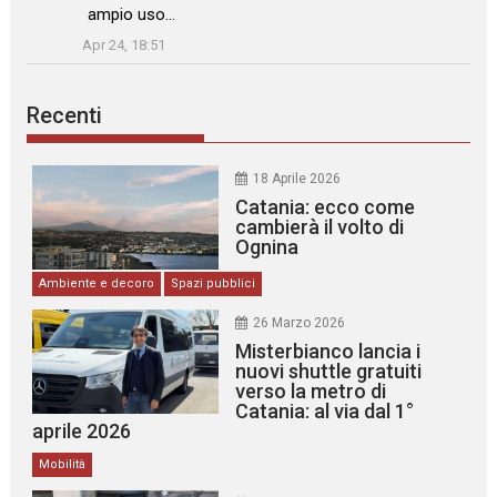
ampio uso…
”
Apr 24, 18:51
Recenti
18 Aprile 2026
Catania: ecco come
cambierà il volto di
Ognina
Ambiente e decoro
Spazi pubblici
26 Marzo 2026
Misterbianco lancia i
nuovi shuttle gratuiti
verso la metro di
Catania: al via dal 1°
aprile 2026
Mobilità