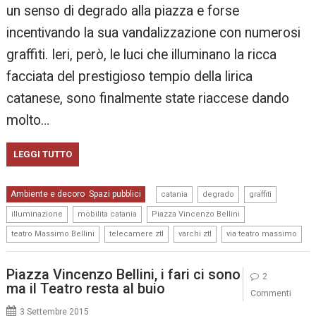
un senso di degrado alla piazza e forse
incentivando la sua vandalizzazione con numerosi
graffiti. Ieri, però, le luci che illuminano la ricca
facciata del prestigioso tempio della lirica
catanese, sono finalmente state riaccese dando
molto…
LEGGI TUTTO
,
,
,
Ambiente e decoro
Spazi pubblici
,
catania
degrado
graffiti
,
,
,
illuminazione
mobilita catania
Piazza Vincenzo Bellini
,
,
,
teatro Massimo Bellini
telecamere ztl
varchi ztl
via teatro massimo
Piazza Vincenzo Bellini, i fari ci sono
2
ma il Teatro resta al buio
Commenti
3 Settembre 2015