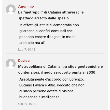
Anonimo
su
La “metropoli” di Catania attraverso le
spettacolari foto dallo spazio
: “
In effetti gli istituti di demografia non
guardano ai confini comunali che
possono essere disegnati in modo
arbitrario ma all’…
”
Lug 7, 10:18
Davide
su
Metropolitana di Catania: tra sfide geotecniche e
contenziosi, il nodo aeroporto punta al 2030
: “
Assolutamente d’accordo con Lorenzo,
Luciano Favara e Alfio. Peccato che non
ci siano persone dotate di visione,
buonsenso e intelligenza…
”
Giu 29, 10:30