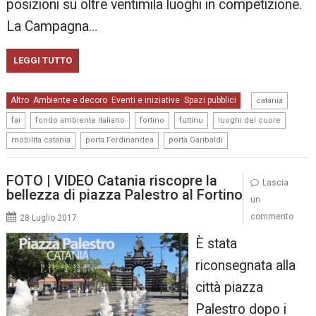
posizioni su oltre ventimila luoghi in competizione.
La Campagna…
LEGGI TUTTO
,
Altro
Ambiente e decoro
Eventi e iniziative
Spazi pubblici
,
,
,
catania
,
,
,
,
,
fai
fondo ambiente italiano
fortino
futtinu
luoghi del cuore
,
,
mobilita catania
porta Ferdinandea
porta Garibaldi
FOTO | VIDEO Catania riscopre la
Lascia
bellezza di piazza Palestro al Fortino
un
commento
28 Luglio 2017
È stata
riconsegnata alla
città piazza
Palestro dopo i