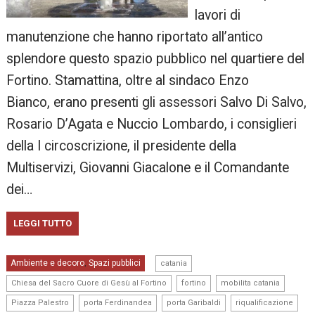
lavori di
manutenzione che hanno riportato all’antico
splendore questo spazio pubblico nel quartiere del
Fortino. Stamattina, oltre al sindaco Enzo
Bianco, erano presenti gli assessori Salvo Di Salvo,
Rosario D’Agata e Nuccio Lombardo, i consiglieri
della I circoscrizione, il presidente della
Multiservizi, Giovanni Giacalone e il Comandante
dei…
LEGGI TUTTO
,
Ambiente e decoro
Spazi pubblici
,
catania
,
,
,
Chiesa del Sacro Cuore di Gesù al Fortino
fortino
mobilita catania
,
,
,
Piazza Palestro
porta Ferdinandea
porta Garibaldi
riqualificazione