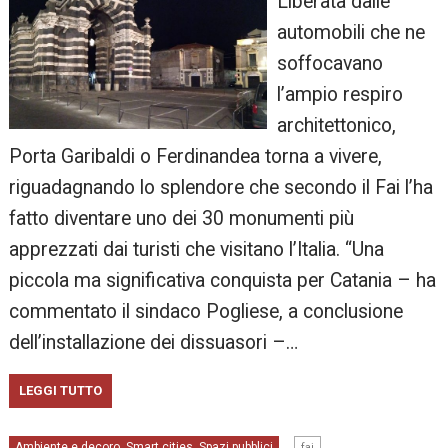
Liberata dalle
automobili che ne
soffocavano
l’ampio respiro
architettonico,
Porta Garibaldi o Ferdinandea torna a vivere,
riguadagnando lo splendore che secondo il Fai l’ha
fatto diventare uno dei 30 monumenti più
apprezzati dai turisti che visitano l’Italia. “Una
piccola ma significativa conquista per Catania – ha
commentato il sindaco Pogliese, a conclusione
dell’installazione dei dissuasori –…
LEGGI TUTTO
,
Ambiente e decoro
Smart cities
Spazi pubblici
,
,
fai