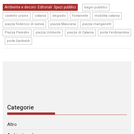
,
Ambiente e decoro
Editoriali
Spazi pubblici
,
,
bagni pubblici
,
,
,
,
,
castello ursino
catania
degrado
fontanelle
mobilita catania
,
,
,
piazza federico di svevia
piazza Maiorana
piazza manganelli
,
,
,
Piazza Palestro
piazza Umberto
piazze di Catania
porta Ferdinandea
,
porta Garibaldi
Categorie
Altro