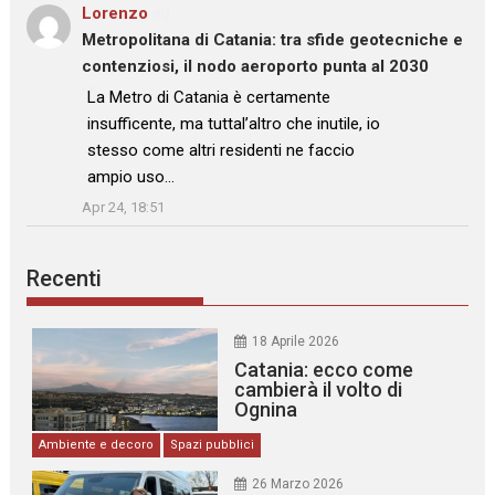
Lorenzo
su
Metropolitana di Catania: tra sfide geotecniche e
contenziosi, il nodo aeroporto punta al 2030
: “
La Metro di Catania è certamente
insufficente, ma tuttal’altro che inutile, io
stesso come altri residenti ne faccio
ampio uso…
”
Apr 24, 18:51
Recenti
18 Aprile 2026
Catania: ecco come
cambierà il volto di
Ognina
Ambiente e decoro
Spazi pubblici
26 Marzo 2026