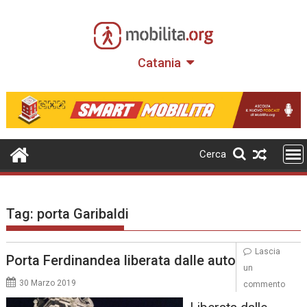
Skip
to
content
Catania
Cerca
Tag:
porta Garibaldi
Lascia
Porta Ferdinandea liberata dalle auto
un
30 Marzo 2019
commento