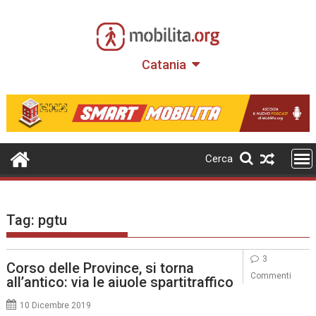
Skip
to
content
Catania
Cerca
Tag:
pgtu
3
Corso delle Province, si torna
Commenti
all’antico: via le aiuole spartitraffico
10 Dicembre 2019