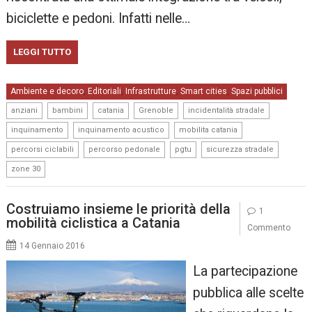
biciclette e pedoni. Infatti nelle…
LEGGI TUTTO
Ambiente e decoro
Editoriali
Infrastrutture
Smart cities
Spazi pubblici
,
,
,
,
,
,
,
,
,
anziani
bambini
catania
Grenoble
incidentalità stradale
,
,
,
inquinamento
inquinamento acustico
mobilita catania
,
,
,
,
percorsi ciclabili
percorso pedonale
pgtu
sicurezza stradale
zone 30
Costruiamo insieme le priorità della
1
mobilità ciclistica a Catania
Commento
14 Gennaio 2016
La partecipazione
pubblica alle scelte