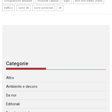
,
,
,
,
congestione stradale
mobilita catania
pgtu
tom tom traffic index
,
,
,
traffico
zone 30
zone pedonali
ztl
Categorie
Altro
Ambiente e decoro
Da noi
Editoriali