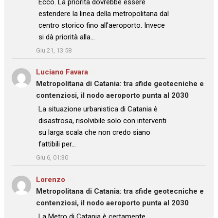
Ecco. La priorità dovrebbe essere
estendere la linea della metropolitana dal
centro storico fino all’aeroporto. Invece
si dà priorità alla…
”
Giu 21, 13:58
Luciano Favara
su
Metropolitana di Catania: tra sfide geotecniche e
contenziosi, il nodo aeroporto punta al 2030
: “
La situazione urbanistica di Catania è
disastrosa, risolvibile solo con interventi
su larga scala che non credo siano
fattibili per…
”
Giu 6, 01:30
Lorenzo
su
Metropolitana di Catania: tra sfide geotecniche e
contenziosi, il nodo aeroporto punta al 2030
: “
La Metro di Catania è certamente