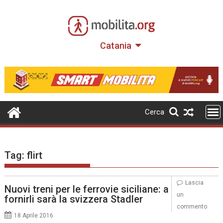
Skip
to
content
Catania
Cerca
Tag:
flirt
Lascia
Nuovi treni per le ferrovie siciliane: a
un
fornirli sarà la svizzera Stadler
commento
18 Aprile 2016