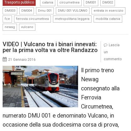
,
,
,
,
Trasporto pubblico
catania
circumetnea
DM001
DM002
,
,
,
,
,
DM003
DM004
Dmu 001
DMU 001 VULCANO
entrata in esercizio
,
,
,
,
fce
ferrovia circumetnea
metropolitana leggera
mobilita catania
,
newag
vulcano
VIDEO | Vulcano tra i binari innevati:
Lascia
per la prima volta va oltre Randazzo
un
commento
21 Gennaio 2016
Il primo treno
Newag
consegnato alla
Ferrovia
Circumetnea,
numerato DMU 001 e denominato Vulcano, in
occasione della sua dodicesima corsa di prova,