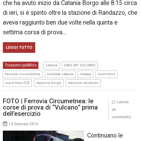
che ha avuto inizio da Catania Borgo alle 8:15 circa
di ieri, si è spinto oltre la stazione di Randazzo, che
aveva raggiunto ben due volte nella quinta e
settima corsa di prova…
LEGGI TUTTO
,
,
Trasporto pubblico
catania
DMU 001 VULCANO
,
,
,
,
ferrovia circumetnea
mobilita catania
newag
nuovi treni
,
,
nuovi treni FCE
stazione borgo
stazione randazzo
FOTO | Ferrovia Circumetnea: le
Lascia
corse di prova di “Vulcano” prima
un
dell’esercizio
commento
13 Gennaio 2016
Continuano le