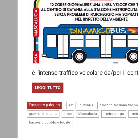
è l’intenso traffico veicolare da/per il cen
LEGGI TUTTO
,
,
Trasporto pubblico
Ast
autobus
azienda siciliana traspor
,
,
,
,
gravina di catania
linea
Mascalucia
metro borgo
metr
trasporto pubblico locale