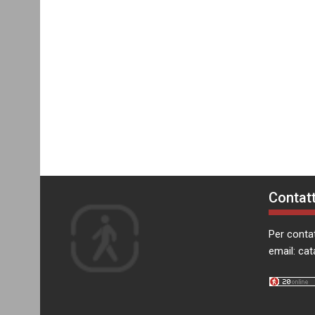
Contatt
Per contat
email:
cat