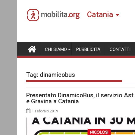
Skip
to
Catania
content
CHI SIAMO
PUBBLICITÀ
CONTATTI
Tag:
dinamicobus
Presentato DinamicoBus, il servizio Ast
e Gravina a Catania
1 Febbraio 2019