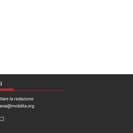
i
tare la redazione
ania@mobilita.org