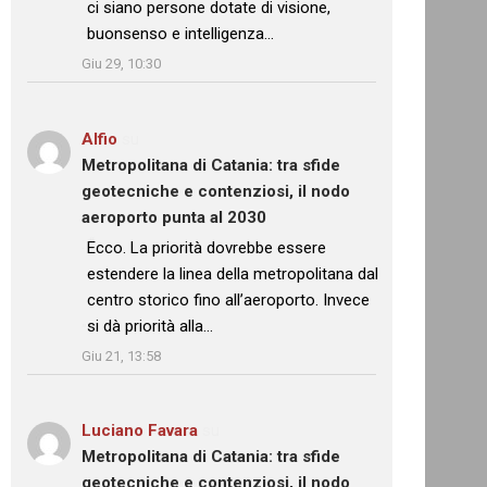
ci siano persone dotate di visione,
buonsenso e intelligenza…
”
Giu 29, 10:30
Alfio
su
Metropolitana di Catania: tra sfide
geotecniche e contenziosi, il nodo
aeroporto punta al 2030
: “
Ecco. La priorità dovrebbe essere
estendere la linea della metropolitana dal
centro storico fino all’aeroporto. Invece
si dà priorità alla…
”
Giu 21, 13:58
Luciano Favara
su
Metropolitana di Catania: tra sfide
geotecniche e contenziosi, il nodo