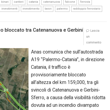
,
,
,
,
,
,
binari
cantieri
catania
catenanuova
falcone
ferrovia
,
,
,
,
,
investimenti
investimento
lavori
palermo
raddoppio ferroviario
co bloccato tra Catenanuova e Gerbini
Lascia
un
commento
Anas comunica che sull’autostrada
A19 “Palermo-Catania”, in direzione
Catania, il traffico è
provvisoriamente bloccato
all’altezza del km 159,000, tra gli
svincoli di Catenanuova e Gerbini-
Sferro, a causa della visibilità ridotta
dovuta ad un incendio divampato