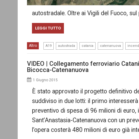
autostradale. Oltre ai Vigili del Fuoco, s
LEGGI TUTTO
,
,
,
,
Altro
A19
autostrada
catania
catenanuova
incend
VIDEO | Collegamento ferroviario Catani
Bicocca-Catenanuova
1 Giugno 2015
È stato approvato il progetto definitivo
suddiviso in due lotti: il primo interesser
preventivo di spesa di 96 milioni di euro, 
Sant’Anastasia-Catenanuova con un preve
l’opera costerà 480 milioni di euro già in