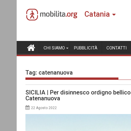
Skip
to
Catania
content
CHI SIAMO
PUBBLICITÀ
CONTATTI
Tag:
catenanuova
SICILIA | Per disinnesco ordigno bellic
Catenanuova
22 Agosto 2022