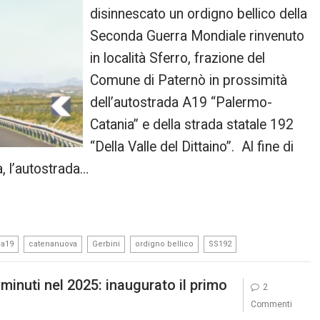
disinnescato un ordigno bellico della
Seconda Guerra Mondiale rinvenuto
in località Sferro, frazione del
Comune di Paternò in prossimità
dell’autostrada A19 “Palermo-
Catania” e della strada statale 192
“Della Valle del Dittaino”. Al fine di
a, l’autostrada…
,
,
,
,
 a19
catenanuova
Gerbini
ordigno bellico
SS192
 minuti nel 2025: inaugurato il primo
2
Commenti