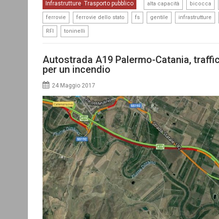
,
,
Infrastrutture
Trasporto pubblico
,
alta capacità
bicocca
,
,
,
,
,
ferrovie
ferrovie dello stato
fs
gentile
infrastrutture
,
RFI
toninelli
Autostrada A19 Palermo-Catania, traffi
per un incendio
24 Maggio 2017