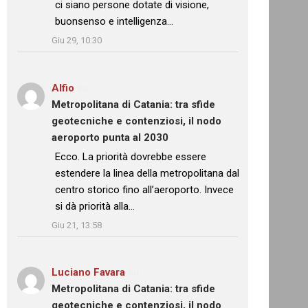
ci siano persone dotate di visione,
buonsenso e intelligenza…
”
Giu 29, 10:30
Alfio
su
Metropolitana di Catania: tra sfide
geotecniche e contenziosi, il nodo
aeroporto punta al 2030
: “
Ecco. La priorità dovrebbe essere
estendere la linea della metropolitana dal
centro storico fino all’aeroporto. Invece
si dà priorità alla…
”
Giu 21, 13:58
Luciano Favara
su
Metropolitana di Catania: tra sfide
geotecniche e contenziosi, il nodo