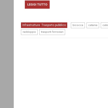
LEGGI TUTTO
,
,
Infrastrutture
Trasporto pubblico
,
bicocca
catania
cat
,
raddoppio
trasporti ferroviari