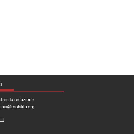
i
tare la redazione
ania@mobilita.org