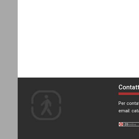
Contatt
Per contat
email:
cat