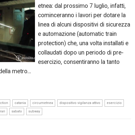
etnea: dal prossimo 7 luglio, infatti,
cominceranno i lavori per dotare la
linea di alcuni dispositivi di sicurezza
e automazione (automatic train
protection) che, una volta installati e
collaudati dopo un periodo di pre-
esercizio, consentiranno la tanto
 della metro…
,
,
,
,
,
ection
catania
circumetnea
dispositivo vigilanza attivo
esercizio
,
,
rari
sabato
subway