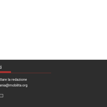
i
tare la redazione
ania@mobilita.org