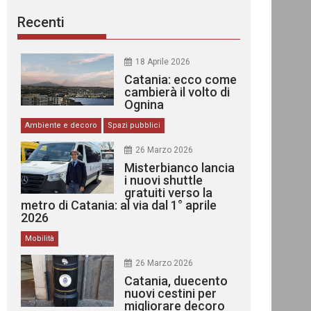
Recenti
18 Aprile 2026
Catania: ecco come
cambierà il volto di
Ognina
Ambiente e decoro
Spazi pubblici
26 Marzo 2026
Misterbianco lancia
i nuovi shuttle
gratuiti verso la
metro di Catania: al via dal 1° aprile
2026
Mobilità
26 Marzo 2026
Catania, duecento
nuovi cestini per
migliorare decoro