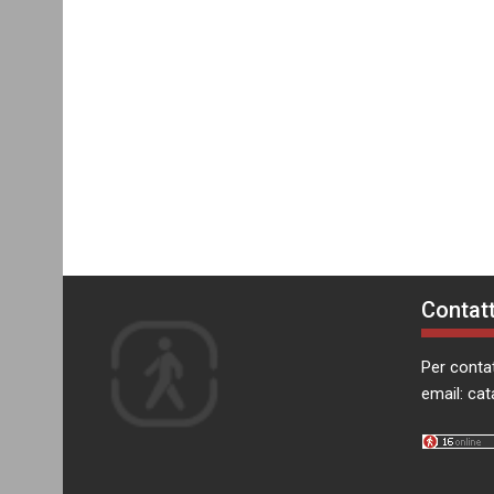
Contatt
Per contat
email:
cat