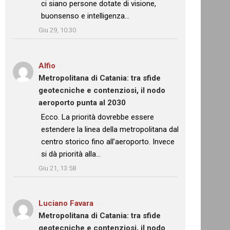
ci siano persone dotate di visione,
buonsenso e intelligenza…
”
Giu 29, 10:30
Alfio
su
Metropolitana di Catania: tra sfide
geotecniche e contenziosi, il nodo
aeroporto punta al 2030
: “
Ecco. La priorità dovrebbe essere
estendere la linea della metropolitana dal
centro storico fino all’aeroporto. Invece
si dà priorità alla…
”
Giu 21, 13:58
Luciano Favara
su
Metropolitana di Catania: tra sfide
geotecniche e contenziosi, il nodo