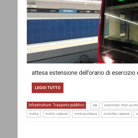
attesa estensione dell’orario di esercizio
LEGGI TUTTO
,
Infrastrutture
Trasporto pubblico
,
atp
automatic train prot
,
,
,
,
metro
metro catania
metropolitana
mobilita catania
o