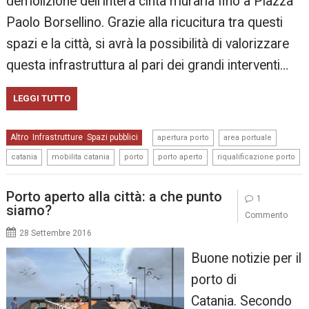
demolizione dell’intera cinta muraria fino a Piazza
Paolo Borsellino. Grazie alla ricucitura tra questi
spazi e la città, si avrà la possibilità di valorizzare
questa infrastruttura al pari dei grandi interventi…
LEGGI TUTTO
,
,
Altro
Infrastrutture
Spazi pubblici
,
,
apertura porto
area portuale
,
,
,
,
catania
mobilita catania
porto
porto aperto
riqualificazione porto
Porto aperto alla città: a che punto
1
siamo?
Commento
28 Settembre 2016
Buone notizie per il
porto di
Catania. Secondo