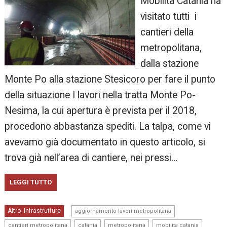
Mobilita Catania ha
visitato tutti i
cantieri della
metropolitana,
dalla stazione
Monte Po alla stazione Stesicoro per fare il punto
della situazione I lavori nella tratta Monte Po-
Nesima, la cui apertura è prevista per il 2018,
procedono abbastanza spediti. La talpa, come vi
avevamo già documentato in questo articolo, si
trova già nell’area di cantiere, nei pressi…
LEGGI TUTTO
,
Altro
Infrastrutture
,
aggiornamento lavori metropolitana
,
,
,
,
cantieri metropolitana
catania
metropolitana
mobilita catania