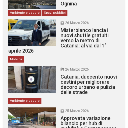
Ognina
Ambiente e decoro
Spazi pubblici
26 Marzo 2026
Misterbianco lancia i
nuovi shuttle gratuiti
verso la metro di
Catania: al via dal 1°
aprile 2026
Mobilità
26 Marzo 2026
Catania, duecento nuovi
cestini per migliorare
decoro urbano e pulizia
delle strade
Ambiente e decoro
25 Marzo 2026
Approvata variazione
bilancio per hub di