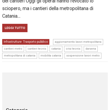
dei cantieri Oggi gli operai hanno revocato lo
sciopero, ma i cantieri della metropolitana di
Catania…
LEGGI TUTTO
,
Infrastrutture
Trasporto pubblico
,
aggiornamento lavori metropolitana
,
,
,
,
,
cantieri metro
cantieri tecnis
catania
crisi tecnis
darsena
,
,
metropolitana di catania
mobilita catania
sospensione lavori metro