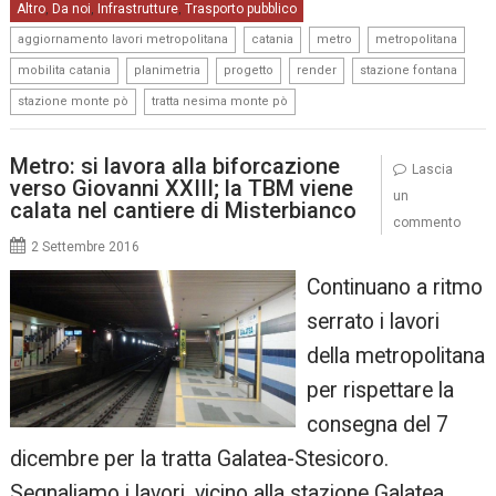
Altro
Da noi
Infrastrutture
Trasporto pubblico
,
,
,
,
,
,
,
aggiornamento lavori metropolitana
catania
metro
metropolitana
,
,
,
,
,
mobilita catania
planimetria
progetto
render
stazione fontana
,
stazione monte pò
tratta nesima monte pò
Metro: si lavora alla biforcazione
Lascia
verso Giovanni XXIII; la TBM viene
un
calata nel cantiere di Misterbianco
commento
2 Settembre 2016
Continuano a ritmo
serrato i lavori
della metropolitana
per rispettare la
consegna del 7
dicembre per la tratta Galatea-Stesicoro.
Segnaliamo i lavori, vicino alla stazione Galatea,