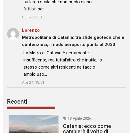
su larga scala che non credo siano
fattibili per…
”
Giu 6, 01:30
Lorenzo
su
Metropolitana di Catania: tra sfide geotecniche e
contenziosi, il nodo aeroporto punta al 2030
: “
La Metro di Catania è certamente
insufficente, ma tuttal’altro che inutile, io
stesso come altri residenti ne faccio
ampio uso…
”
Apr 24, 18:51
Recenti
18 Aprile 2026
Catania: ecco come
cambierà il volto di