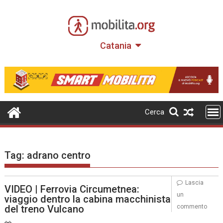
Skip
to
content
Catania
Cerca
Tag:
adrano centro
Lascia
VIDEO | Ferrovia Circumetnea:
un
viaggio dentro la cabina macchinista
del treno Vulcano
commento