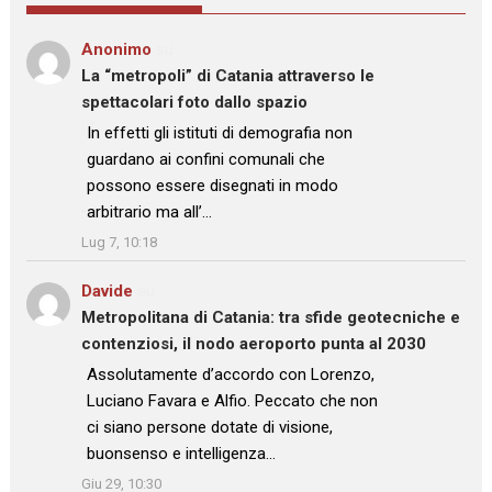
Anonimo
su
La “metropoli” di Catania attraverso le
spettacolari foto dallo spazio
: “
In effetti gli istituti di demografia non
guardano ai confini comunali che
possono essere disegnati in modo
arbitrario ma all’…
”
Lug 7, 10:18
Davide
su
Metropolitana di Catania: tra sfide geotecniche e
contenziosi, il nodo aeroporto punta al 2030
: “
Assolutamente d’accordo con Lorenzo,
Luciano Favara e Alfio. Peccato che non
ci siano persone dotate di visione,
buonsenso e intelligenza…
”
Giu 29, 10:30