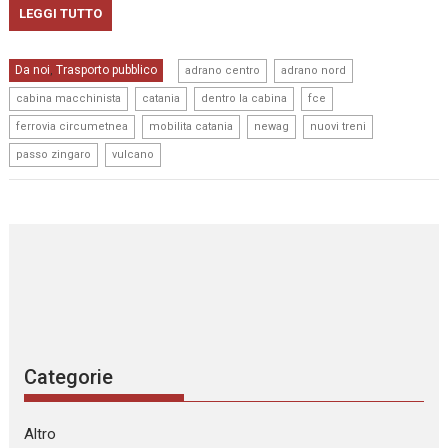
LEGGI TUTTO
,
,
Da noi
Trasporto pubblico
,
adrano centro
adrano nord
,
,
,
,
cabina macchinista
catania
dentro la cabina
fce
,
,
,
,
ferrovia circumetnea
mobilita catania
newag
nuovi treni
,
passo zingaro
vulcano
Categorie
Altro