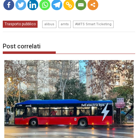
mo
,
,
Trasporto pubblico
re
alibus
amts
AMTS Smart Ticketing
Post correlati