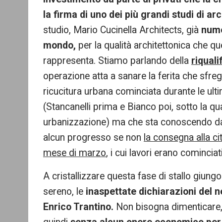
la firma di uno dei più grandi studi di a
studio, Mario Cucinella Architects, già
nume
mondo,
per la qualità architettonica che 
rappresenta. Stiamo parlando della
riquali
operazione atta a sanare la ferita che sfreg
ricucitura urbana cominciata durante le ul
(Stancanelli prima e Bianco poi, sotto la qu
urbanizzazione) ma che sta conoscendo da 
alcun progresso se non
la consegna alla ci
mese di marzo
, i cui lavori erano cominci
A cristallizzare questa fase di stallo giun
sereno, le
inaspettate dichiarazioni del 
Enrico Trantino.
Non bisogna dimenticare, i