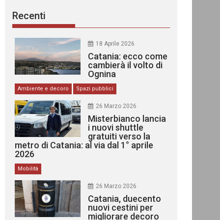
Recenti
18 Aprile 2026
Catania: ecco come
cambierà il volto di
Ognina
Ambiente e decoro
Spazi pubblici
26 Marzo 2026
Misterbianco lancia
i nuovi shuttle
gratuiti verso la
metro di Catania: al via dal 1° aprile
2026
Mobilità
26 Marzo 2026
Catania, duecento
nuovi cestini per
migliorare decoro