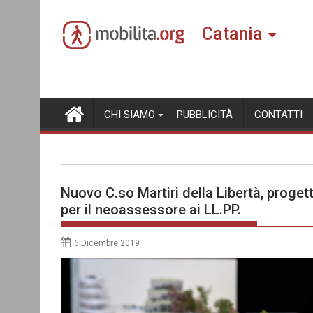
Skip
to
Catania
content
CHI SIAMO
PUBBLICITÀ
CONTATTI
Nuovo C.so Martiri della Libertà, proget
per il neoassessore ai LL.PP.
6 Dicembre 2019