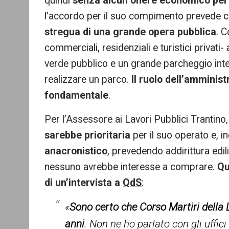
quindi
senza alcun onere economico per g
l’accordo per il suo compimento prevede che 
stregua di una grande opera pubblica
. C
commerciali, residenziali e turistici privati
verde pubblico e un grande parcheggio inter
realizzare un parco.
Il ruolo dell’amminis
fondamentale
.
Per l’Assessore ai Lavori Pubblici Trantin
sarebbe prioritaria
per il suo operato e, i
anacronistico
, prevedendo addirittura edil
nessuno avrebbe interesse a comprare.
Qu
di un’intervista a
QdS
:
«
Sono certo che Corso Martiri della L
anni
. Non ne ho parlato con gli uffi