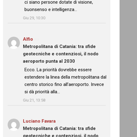
ci siano persone dotate di visione,
buonsenso e intelligenza…
”
Giu 29, 10:30
Alfio
su
Metropolitana di Catania: tra sfide
geotecniche e contenziosi, il nodo
aeroporto punta al 2030
: “
Ecco. La priorità dovrebbe essere
estendere la linea della metropolitana dal
centro storico fino all’aeroporto. Invece
si dà priorità alla…
”
Giu 21, 13:58
Luciano Favara
su
Metropolitana di Catania: tra sfide
geotecniche e contenziosi, il nodo