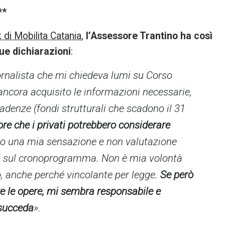
**
 di Mobilita Catania
,
l’Assessore Trantino ha così
ue dichiarazioni
:
iornalista che mi chiedeva lumi su
Corso
ancora acquisito le informazioni necessarie,
denze (fondi strutturali che scadono il 31
re che i privati potrebbero considerare
o una mia sensazione e non valutazione
ai sul cronoprogramma. Non è mia volontà
to, anche perché vincolante per legge.
Se però
are le opere, mi sembra responsabile e
 succeda
».