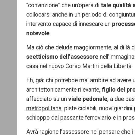
“convinzione” che un’opera di
tale qualità 
collocarsi anche in un periodo di congiuntu
intervento capace di innescare un
processo
notevole
.
Ma ciò che delude maggiormente, al di là del
scetticismo dell’assessore
nell’immagina
casa nel nuovo Corso Martiri della Libertà.
Eh, già: chi potrebbe mai ambire ad avere 
architettonicamente rilevante,
figlio del p
affacciato su un
viale pedonale
, a due pas
metropolitana
, piste ciclabili, nuovi giardin
schioppo dal
passante ferroviario
e in pros
Avrà ragione l’assessore nel pensare che i p