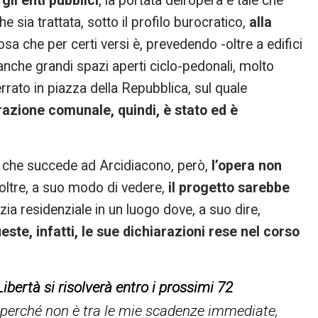
li enti pubblici
, la portata dell’opera è tale che
sia trattata, sotto il profilo burocratico,
alla
osa che per certi versi è, prevedendo -oltre a edifici
- anche grandi spazi aperti ciclo-pedonali, molto
rato in piazza della Repubblica, sul quale
trazione comunale, quindi, è stato ed è
o, che succede ad Arcidiacono, però,
l’opera non
noltre, a suo modo di vedere,
il progetto sarebbe
izia residenziale in un luogo dove, a suo dire,
este, infatti, le sue dichiarazioni rese nel corso
ibertà si risolverà entro i prossimi 72
ci perché non è tra le mie scadenze immediate,