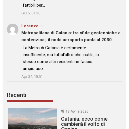
fattibili per…
”
Giu 6, 01:30
Lorenzo
su
Metropolitana di Catania: tra sfide geotecniche e
contenziosi, il nodo aeroporto punta al 2030
: “
La Metro di Catania è certamente
insufficente, ma tuttal’altro che inutile, io
stesso come altri residenti ne faccio
ampio uso…
”
Apr 24, 18:51
Recenti
18 Aprile 2026
Catania: ecco come
cambierà il volto di