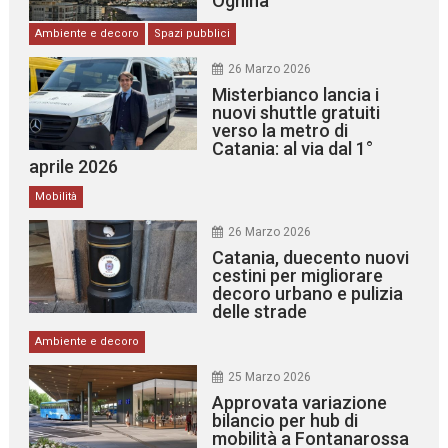
Ognina
Ambiente e decoro
Spazi pubblici
26 Marzo 2026
Misterbianco lancia i
nuovi shuttle gratuiti
verso la metro di
Catania: al via dal 1°
aprile 2026
Mobilità
26 Marzo 2026
Catania, duecento nuovi
cestini per migliorare
decoro urbano e pulizia
delle strade
Ambiente e decoro
25 Marzo 2026
Approvata variazione
bilancio per hub di
mobilità a Fontanarossa