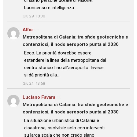
ci siano persone dotate di visione,
buonsenso e intelligenza…
”
Giu 29, 10:30
Alfio
su
Metropolitana di Catania: tra sfide geotecniche e
contenziosi, il nodo aeroporto punta al 2030
: “
Ecco. La priorità dovrebbe essere
estendere la linea della metropolitana dal
centro storico fino all’aeroporto. Invece
si dà priorità alla…
”
Giu 21, 13:58
Luciano Favara
su
Metropolitana di Catania: tra sfide geotecniche e
contenziosi, il nodo aeroporto punta al 2030
: “
La situazione urbanistica di Catania è
disastrosa, risolvibile solo con interventi
su larga scala che non credo siano