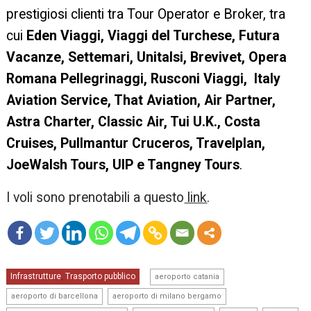
prestigiosi clienti tra Tour Operator e Broker, tra
cui
Eden Viaggi, Viaggi del Turchese, Futura
Vacanze, Settemari, Unitalsi, Brevivet, Opera
Romana Pellegrinaggi, Rusconi Viaggi, Italy
Aviation Service, That Aviation, Air Partner,
Astra Charter, Classic Air, Tui U.K., Costa
Cruises, Pullmantur Cruceros, Travelplan,
JoeWalsh Tours, UIP e Tangney Tours
.
I voli sono prenotabili a questo
link
.
mo
,
Infrastrutture
Trasporto pubblico
re
,
aeroporto catania
,
,
aeroporto di barcellona
aeroporto di milano bergamo