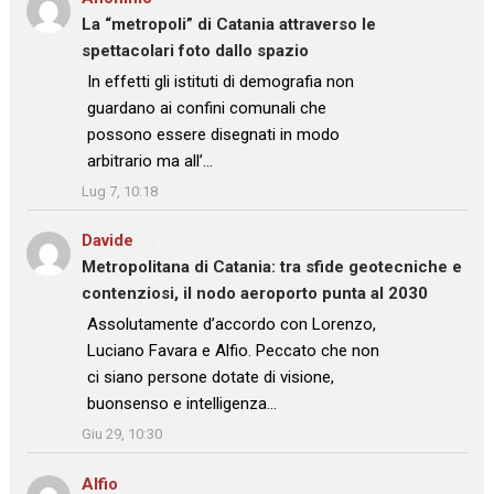
La “metropoli” di Catania attraverso le
spettacolari foto dallo spazio
: “
In effetti gli istituti di demografia non
guardano ai confini comunali che
possono essere disegnati in modo
arbitrario ma all’…
”
Lug 7, 10:18
Davide
su
Metropolitana di Catania: tra sfide geotecniche e
contenziosi, il nodo aeroporto punta al 2030
: “
Assolutamente d’accordo con Lorenzo,
Luciano Favara e Alfio. Peccato che non
ci siano persone dotate di visione,
buonsenso e intelligenza…
”
Giu 29, 10:30
Alfio
su