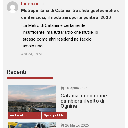
Lorenzo
su
Metropolitana di Catania: tra sfide geotecniche e
contenziosi, il nodo aeroporto punta al 2030
: “
La Metro di Catania è certamente
insufficente, ma tuttal’altro che inutile, io
stesso come altri residenti ne faccio
ampio uso…
”
Apr 24, 18:51
Recenti
18 Aprile 2026
Catania: ecco come
cambierà il volto di
Ognina
Ambiente e decoro
Spazi pubblici
26 Marzo 2026