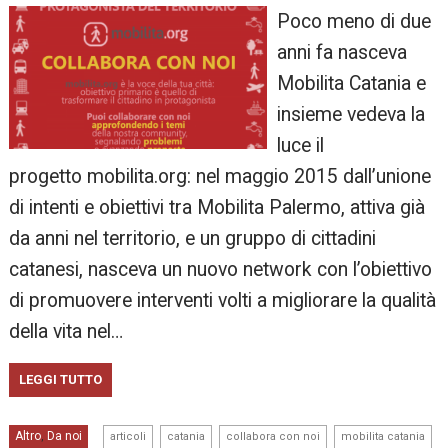
Poco meno di due
anni fa nasceva
Mobilita Catania e
insieme vedeva la
luce il
progetto mobilita.org: nel maggio 2015 dall’unione
di intenti e obiettivi tra Mobilita Palermo, attiva già
da anni nel territorio, e un gruppo di cittadini
catanesi, nasceva un nuovo network con l’obiettivo
di promuovere interventi volti a migliorare la qualità
della vita nel…
LEGGI TUTTO
,
,
,
,
Altro
Da noi
,
articoli
catania
collabora con noi
mobilita catania