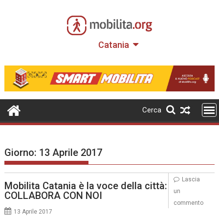
Skip
to
content
Catania
Cerca
Giorno:
13 Aprile 2017
Lascia
Mobilita Catania è la voce della città:
un
COLLABORA CON NOI
commento
13 Aprile 2017