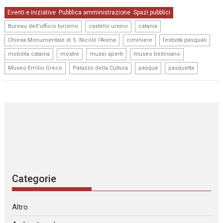
Eventi e iniziative
Pubblica amministrazione
Spazi pubblici
,
,
,
,
,
Bureau dell'ufficio turismo
castello ursino
catania
,
,
,
Chiesa Monumentale di S. Nicolò l'Arena
ciminiere
festività pasquali
,
,
,
,
mobilita catania
mostre
musei aperti
museo belliniano
,
,
,
Museo Emilio Greco
Palazzo della Cultura
pasqua
pasquetta
Categorie
Altro