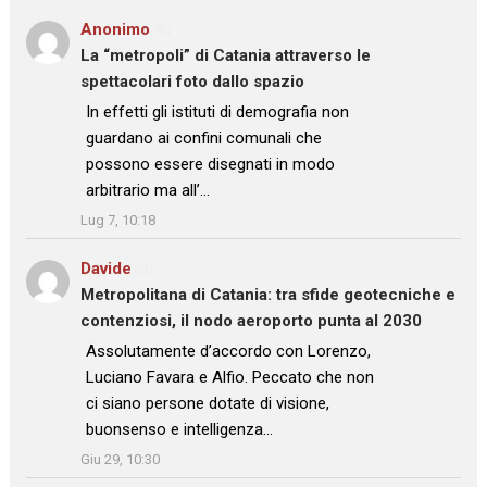
Anonimo
su
La “metropoli” di Catania attraverso le
spettacolari foto dallo spazio
: “
In effetti gli istituti di demografia non
guardano ai confini comunali che
possono essere disegnati in modo
arbitrario ma all’…
”
Lug 7, 10:18
Davide
su
Metropolitana di Catania: tra sfide geotecniche e
contenziosi, il nodo aeroporto punta al 2030
: “
Assolutamente d’accordo con Lorenzo,
Luciano Favara e Alfio. Peccato che non
ci siano persone dotate di visione,
buonsenso e intelligenza…
”
Giu 29, 10:30