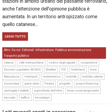
stazioni in ambito urbano del passante ferroviario,
anche l’attenzione dell’opinione pubblica è
aumentata. In un territorio antropizzato come
quello catanese…
LEGGI TUTTO
Altro
Da noi
Editoriali
Infrastrutture
Pubblica amministrazione
,
,
,
,
,
Trasporto pubblico
,
,
,
,
catania
città metropolitana
codice degli appalti
congestione
,
,
,
,
,
Decreto Legislativo 50/2016
EtnaRail
FCF
hinterland
linee
,
,
,
,
,
Mascalucia
metropoli
misterbianco
mobilità
mobilita catania
,
,
,
,
,
monorotaia
paesi etnei
Pedara
progetto
project financing
,
,
,
sant'agata li battiati
superstrada dell'etna
terza corsia tangenziale
,
,
tracciato
traffico
trecastagni