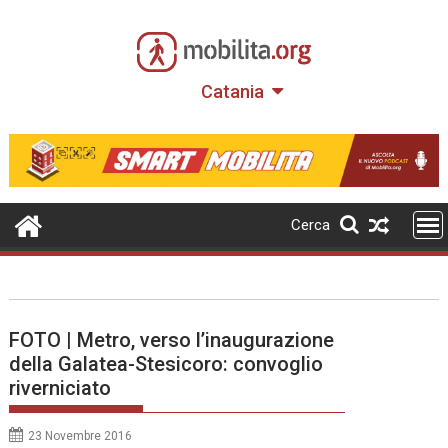
Skip
to
content
Catania
Cerca
FOTO | Metro, verso l’inaugurazione
della Galatea-Stesicoro: convoglio
riverniciato
23 Novembre 2016