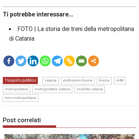
Ti potrebbe interessare…
FOTO | La storia dei treni della metropolitana
di Catania
mo
,
,
,
,
Trasporto pubblico
re
catania
elettrotreni firema
firema
m88
,
,
,
metropolitana
metropolitana catania
mobilita catania
treni metropolitana
Post correlati