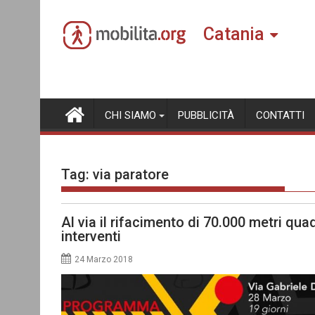
Skip
to
Catania
content
CHI SIAMO
PUBBLICITÀ
CONTATTI
Tag:
via paratore
Al via il rifacimento di 70.000 metri qua
interventi
24 Marzo 2018