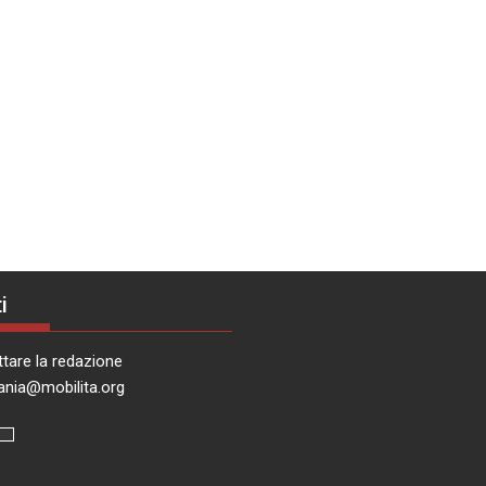
i
tare la redazione
ania@mobilita.org