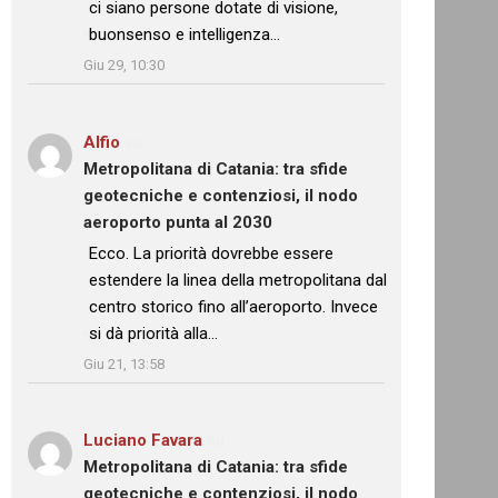
ci siano persone dotate di visione,
buonsenso e intelligenza…
”
Giu 29, 10:30
Alfio
su
Metropolitana di Catania: tra sfide
geotecniche e contenziosi, il nodo
aeroporto punta al 2030
: “
Ecco. La priorità dovrebbe essere
estendere la linea della metropolitana dal
centro storico fino all’aeroporto. Invece
si dà priorità alla…
”
Giu 21, 13:58
Luciano Favara
su
Metropolitana di Catania: tra sfide
geotecniche e contenziosi, il nodo