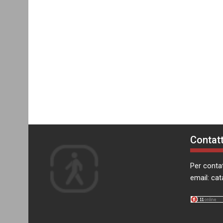
Contatt
Per contat
email:
cat