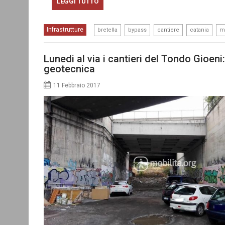
LEGGI TUTTO
,
,
,
,
Infrastrutture
bretella
bypass
cantiere
catania
mo
Lunedi al via i cantieri del Tondo Gioeni
geotecnica
11 Febbraio 2017