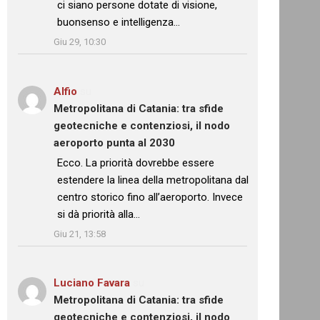
ci siano persone dotate di visione,
buonsenso e intelligenza…
”
Giu 29, 10:30
Alfio
su
Metropolitana di Catania: tra sfide
geotecniche e contenziosi, il nodo
aeroporto punta al 2030
: “
Ecco. La priorità dovrebbe essere
estendere la linea della metropolitana dal
centro storico fino all’aeroporto. Invece
si dà priorità alla…
”
Giu 21, 13:58
Luciano Favara
su
Metropolitana di Catania: tra sfide
geotecniche e contenziosi, il nodo