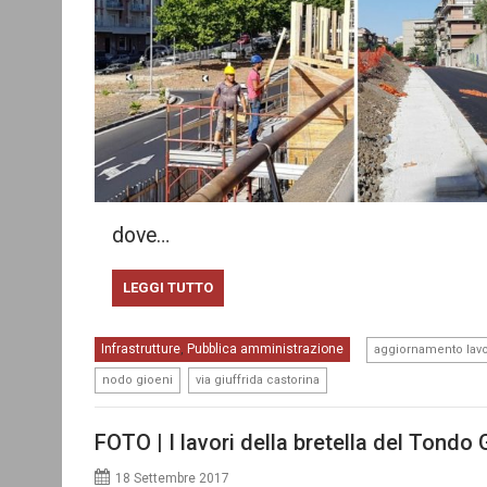
dove…
LEGGI TUTTO
Infrastrutture
Pubblica amministrazione
,
aggiornamento lavo
,
nodo gioeni
via giuffrida castorina
FOTO | I lavori della bretella del Tondo 
18 Settembre 2017