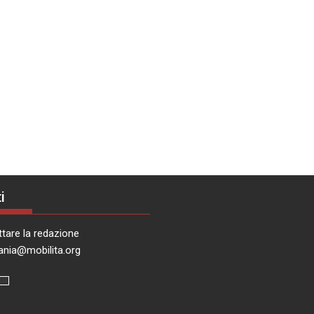
i
tare la redazione
ania@mobilita.org