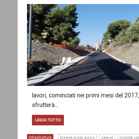
lavori, cominciati nei primi mesi del 2017
sfrutterà…
LEGGI TUTTO
,
,
Infrastrutture
bretella tondo gioeni
catania
mobilita cat