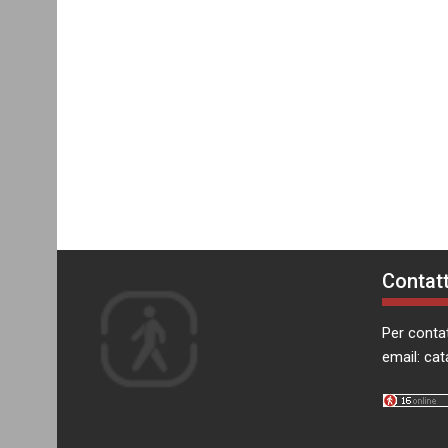
Contatt
Per contat
email:
cat