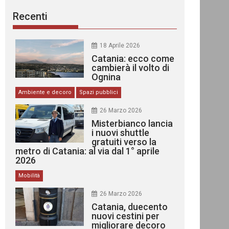
Recenti
18 Aprile 2026
Catania: ecco come
cambierà il volto di
Ognina
Ambiente e decoro
Spazi pubblici
26 Marzo 2026
Misterbianco lancia
i nuovi shuttle
gratuiti verso la
metro di Catania: al via dal 1° aprile
2026
Mobilità
26 Marzo 2026
Catania, duecento
nuovi cestini per
migliorare decoro