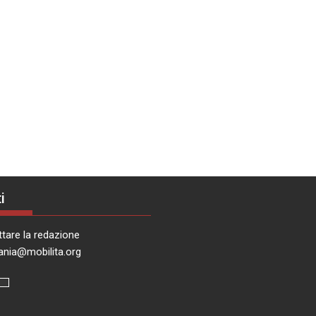
i
tare la redazione
ania@mobilita.org