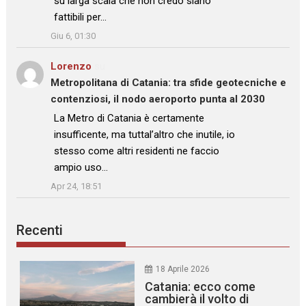
su larga scala che non credo siano
fattibili per…
”
Giu 6, 01:30
Lorenzo
su
Metropolitana di Catania: tra sfide geotecniche e
contenziosi, il nodo aeroporto punta al 2030
: “
La Metro di Catania è certamente
insufficente, ma tuttal’altro che inutile, io
stesso come altri residenti ne faccio
ampio uso…
”
Apr 24, 18:51
Recenti
18 Aprile 2026
Catania: ecco come
cambierà il volto di