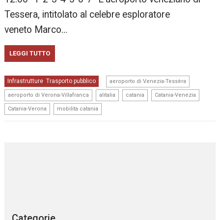
Tessera, intitolato al celebre esploratore
veneto Marco…
LEGGI TUTTO
,
Infrastrutture
Trasporto pubblico
,
aeroporto di Venezia-Tessèra
,
,
,
,
aeroporto di Verona-Villafranca
alitalia
catania
Catania-Venezia
,
Catania-Verona
mobilita catania
Categorie