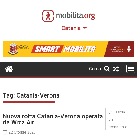
Skip
to
content
Catania
Cerca
Tag:
Catania-Verona
Lascia
Nuova rotta Catania-Verona operata
un
da Wizz Air
commento
22 Ottobre 2020