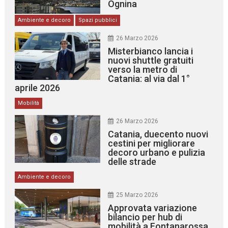
Ognina
Ambiente e decoro
Spazi pubblici
26 Marzo 2026
Misterbianco lancia i
nuovi shuttle gratuiti
verso la metro di
Catania: al via dal 1°
aprile 2026
Mobilità
26 Marzo 2026
Catania, duecento nuovi
cestini per migliorare
decoro urbano e pulizia
delle strade
Ambiente e decoro
25 Marzo 2026
Approvata variazione
bilancio per hub di
mobilità a Fontanarossa