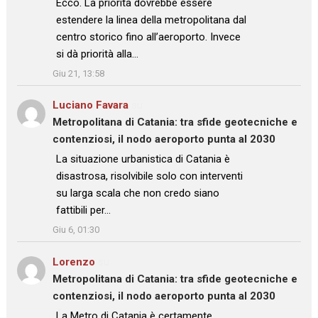
Ecco. La priorità dovrebbe essere
estendere la linea della metropolitana dal
centro storico fino all’aeroporto. Invece
si dà priorità alla…
”
Giu 21, 13:58
Luciano Favara
su
Metropolitana di Catania: tra sfide geotecniche e
contenziosi, il nodo aeroporto punta al 2030
: “
La situazione urbanistica di Catania è
disastrosa, risolvibile solo con interventi
su larga scala che non credo siano
fattibili per…
”
Giu 6, 01:30
Lorenzo
su
Metropolitana di Catania: tra sfide geotecniche e
contenziosi, il nodo aeroporto punta al 2030
: “
La Metro di Catania è certamente