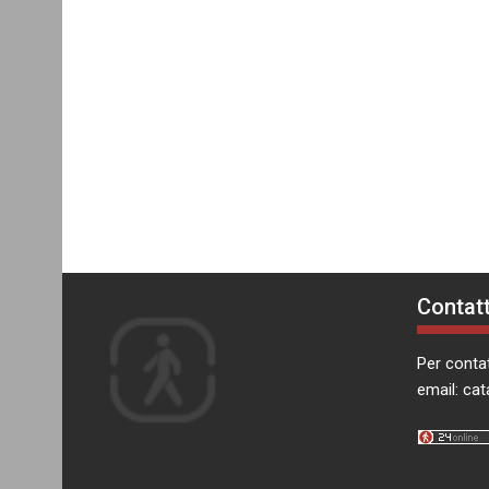
Contatt
Per contat
email:
cat