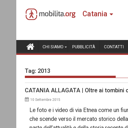
Skip
to
Catania
content
CHI SIAMO
PUBBLICITÀ
CONTATTI
Tag:
2013
CATANIA ALLAGATA | Oltre ai tombini c’è
10 Settembre 2015
Le foto e i video di via Etnea come un fiu
che scende verso il mercato storico della
parte dell’attualità e della storia recent