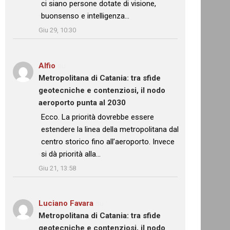
ci siano persone dotate di visione,
buonsenso e intelligenza…
”
Giu 29, 10:30
Alfio
su
Metropolitana di Catania: tra sfide
geotecniche e contenziosi, il nodo
aeroporto punta al 2030
: “
Ecco. La priorità dovrebbe essere
estendere la linea della metropolitana dal
centro storico fino all’aeroporto. Invece
si dà priorità alla…
”
Giu 21, 13:58
Luciano Favara
su
Metropolitana di Catania: tra sfide
geotecniche e contenziosi, il nodo