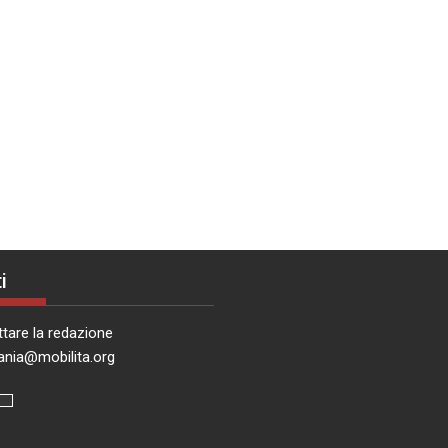
i
tare la redazione
ania@mobilita.org