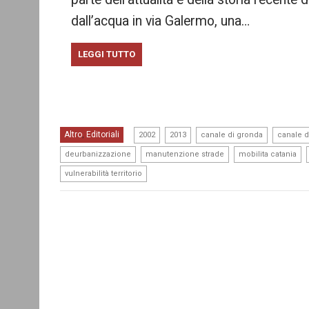
dall’acqua in via Galermo, una…
LEGGI TUTTO
,
,
,
Altro
Editoriali
,
2002
2013
canale di gronda
canale d
,
,
,
deurbanizzazione
manutenzione strade
mobilita catania
vulnerabilità territorio