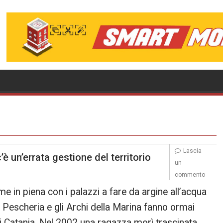
Lascia
 un’errata gestione del territorio
un
commento
me in piena con i palazzi a fare da argine all’acqua
 Pescheria e gli Archi della Marina fanno ormai
e di Catania. Nel 2002 una ragazza morì trascinata