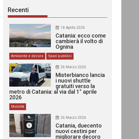
Recenti
18 Aprile 2026
Catania: ecco come
cambierà il volto di
Ognina
Ambiente e decoro
Spazi pubblici
26 Marzo 2026
Misterbianco lancia
i nuovi shuttle
gratuiti verso la
metro di Catania: al via dal 1° aprile
2026
Mobilità
26 Marzo 2026
Catania, duecento
nuovi cestini per
migliorare decoro