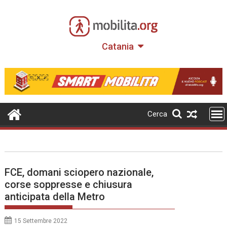
Skip
to
content
Catania
Cerca
FCE, domani sciopero nazionale,
corse soppresse e chiusura
anticipata della Metro
15 Settembre 2022