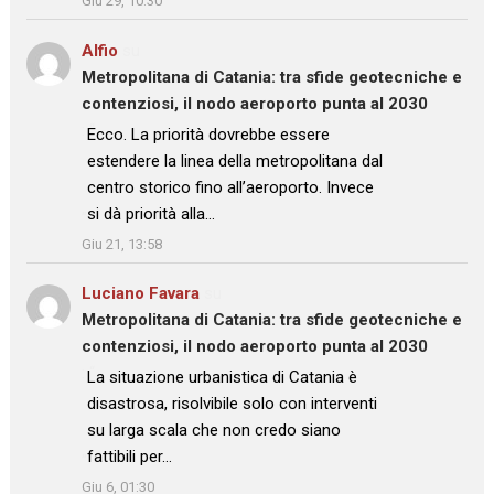
Giu 29, 10:30
Alfio
su
Metropolitana di Catania: tra sfide geotecniche e
contenziosi, il nodo aeroporto punta al 2030
: “
Ecco. La priorità dovrebbe essere
estendere la linea della metropolitana dal
centro storico fino all’aeroporto. Invece
si dà priorità alla…
”
Giu 21, 13:58
Luciano Favara
su
Metropolitana di Catania: tra sfide geotecniche e
contenziosi, il nodo aeroporto punta al 2030
: “
La situazione urbanistica di Catania è
disastrosa, risolvibile solo con interventi
su larga scala che non credo siano
fattibili per…
”
Giu 6, 01:30