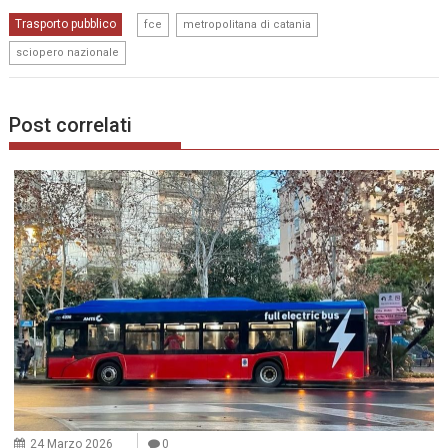
,
,
Trasporto pubblico
re
fce
metropolitana di catania
sciopero nazionale
Post correlati
24 Marzo 2026
0