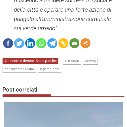
riuscendo a incidere sul tessuto sociale
della città e operare una forte azione di
pungolo all’amministrazione comunale
sul verde urbano”.
mo
,
,
Ambiente e decoro
Spazi pubblici
re
,
100 alberi
catania
,
ecosistema urbano
legambiente
Post correlati