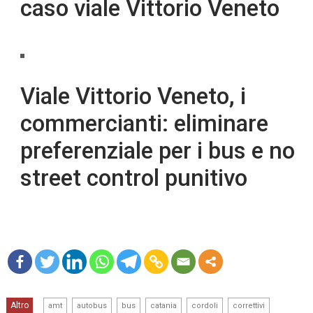
caso viale Vittorio Veneto
Viale Vittorio Veneto, i
commercianti: eliminare
preferenziale per i bus e no
street control punitivo
mo
,
,
,
,
,
,
Altro
re
amt
autobus
bus
catania
cordoli
correttivi