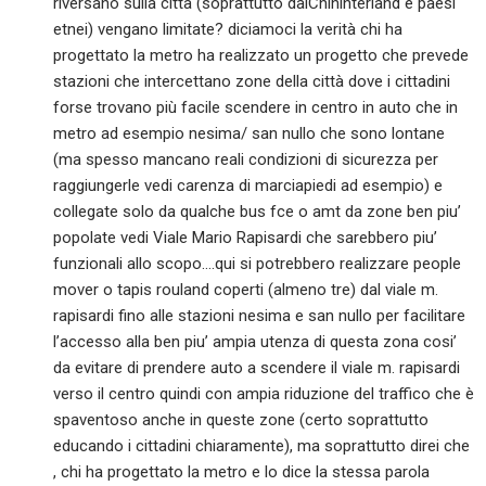
riversano sulla città (soprattutto dalChihinterland e paesi
etnei) vengano limitate? diciamoci la verità chi ha
progettato la metro ha realizzato un progetto che prevede
stazioni che intercettano zone della città dove i cittadini
forse trovano più facile scendere in centro in auto che in
metro ad esempio nesima/ san nullo che sono lontane
(ma spesso mancano reali condizioni di sicurezza per
raggiungerle vedi carenza di marciapiedi ad esempio) e
collegate solo da qualche bus fce o amt da zone ben piu’
popolate vedi Viale Mario Rapisardi che sarebbero piu’
funzionali allo scopo….qui si potrebbero realizzare people
mover o tapis rouland coperti (almeno tre) dal viale m.
rapisardi fino alle stazioni nesima e san nullo per facilitare
l’accesso alla ben piu’ ampia utenza di questa zona cosi’
da evitare di prendere auto a scendere il viale m. rapisardi
verso il centro quindi con ampia riduzione del traffico che è
spaventoso anche in queste zone (certo soprattutto
educando i cittadini chiaramente), ma soprattutto direi che
, chi ha progettato la metro e lo dice la stessa parola